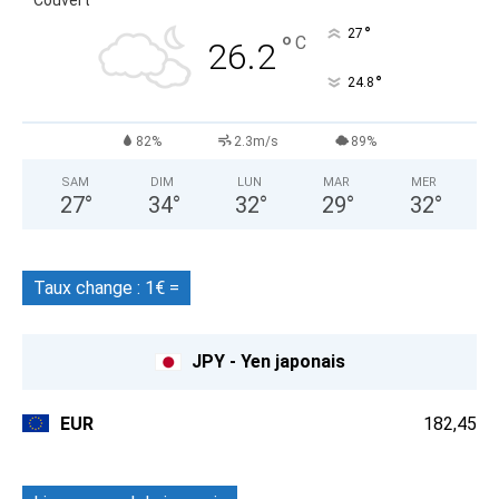
°
27
°
C
26.2
°
24.8
82%
2.3m/s
89%
SAM
DIM
LUN
MAR
MER
27
°
34
°
32
°
29
°
32
°
Taux change : 1€ =
JPY - Yen japonais
EUR
182,45