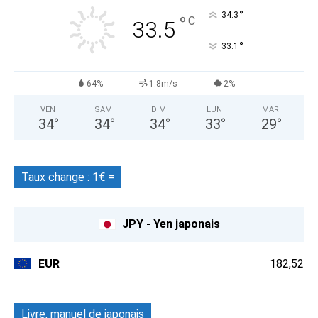
°
34.3
°
C
33.5
°
33.1
64%
1.8m/s
2%
VEN
SAM
DIM
LUN
MAR
34
°
34
°
34
°
33
°
29
°
Taux change : 1€ =
JPY - Yen japonais
EUR
182,52
Livre, manuel de japonais