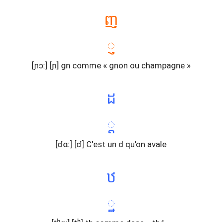
ញ
្ញ
[ɲɔː] [ɲ] gn comme « gnon ou champagne »
ដ
្ដ
[ɗɑː] [ɗ] C’est un d qu’on avale
ឋ
្ឋ