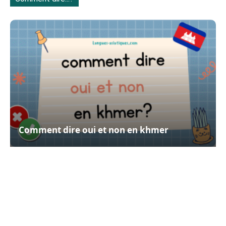
Comment dire oui et non en khmer