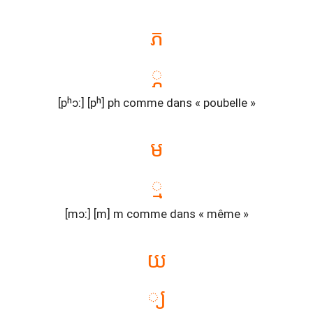
ភ
្ភ
[pʰɔː] [pʰ] ph comme dans « poubelle »
ម
្ម
[mɔː] [m] m comme dans « même »
យ
្យ