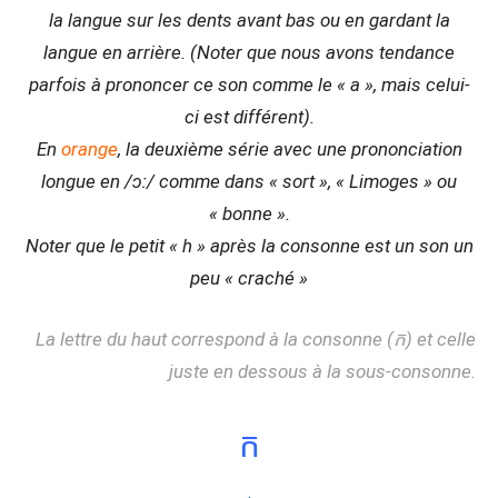
la langue sur les dents avant bas ou en gardant la
langue en arrière. (Noter que nous avons tendance
parfois à prononcer ce son comme le « a », mais celui-
ci est différent).
En
orange
, la deuxième série avec une prononciation
longue en /ɔː/ comme dans « sort », « Limoges » ou
« bonne ».
Noter que le petit « h » après la consonne est un son un
peu « craché »
La lettre du haut correspond à la consonne (ក) et celle
juste en dessous à la sous-consonne.
ក