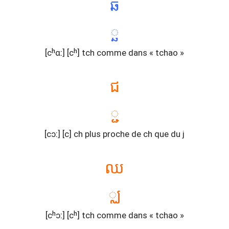
ឆ
្ឆ
[cʰɑː] [cʰ] tch comme dans « tchao »
ជ
្ជ
[cɔː] [c] ch plus proche de ch que du j
ឈ
្ឈ
[cʰɔː] [cʰ] tch comme dans « tchao »