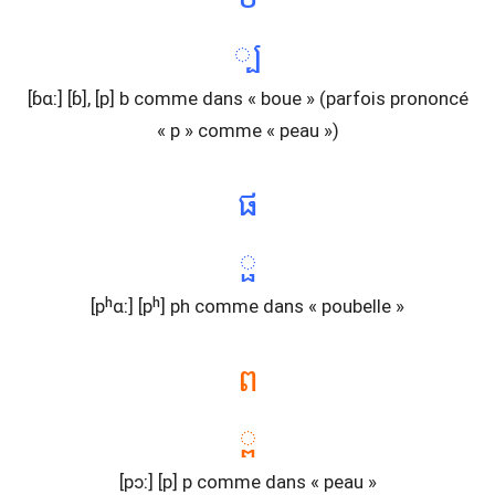
្ប
[ɓɑː] [ɓ], [p] b comme dans « boue » (parfois prononcé
« p » comme « peau »)
ផ
្ផ
[pʰɑː] [pʰ] ph comme dans « poubelle »
ព
្ព
[pɔː] [p] p comme dans « peau »