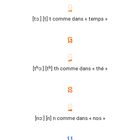
្ទ
[tɔː] [t] t comme dans « temps »
ធ
្ធ
[tʰɔː] [tʰ] th comme dans « thé »
ន
្ន
[nɔː] [n] n comme dans « nos »
ប