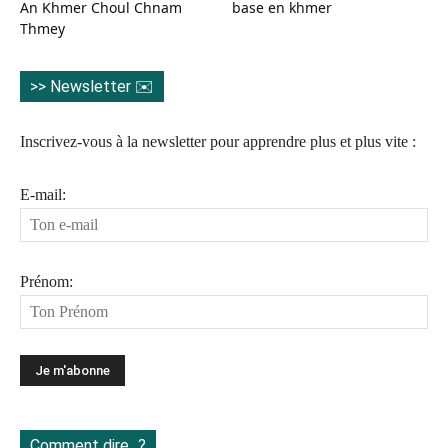
An Khmer Choul Chnam
base en khmer
Thmey
>> Newsletter ✉️
Inscrivez-vous à la newsletter pour apprendre plus et plus vite :
E-mail:
Prénom:
Comment dire...?