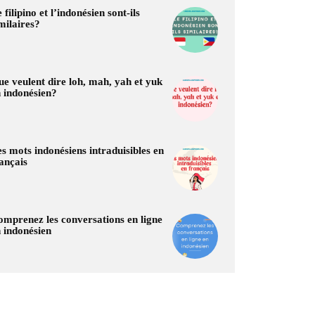
 filipino et l’indonésien sont-ils
milaires?
e veulent dire loh, mah, yah et yuk
 indonésien?
s mots indonésiens intraduisibles en
ançais
mprenez les conversations en ligne
 indonésien