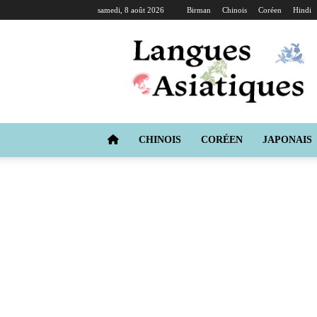
samedi, 8 août 2026
Birman
Chinois
Coréen
Hindi
Langues
Asiatiques
CHINOIS
CORÉEN
JAPONAIS