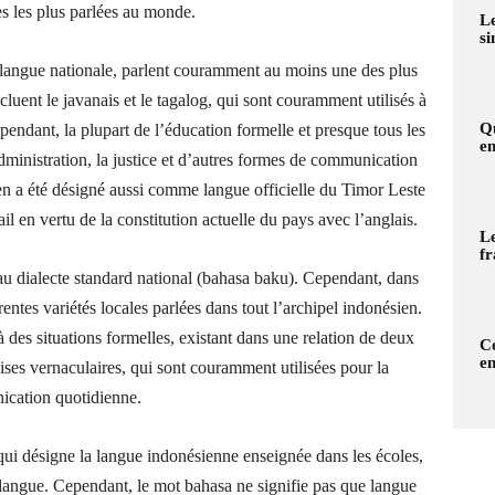
es les plus parlées au monde.
Le
si
a langue nationale, parlent couramment au moins une des plus
luent le javanais et le tagalog, qui sont couramment utilisés à
Qu
endant, la plupart de l’éducation formelle et presque tous les
en
ministration, la justice et d’autres formes de communication
n a été désigné aussi comme langue officielle du Timor Leste
ail en vertu de la constitution actuelle du pays avec l’anglais.
Le
fr
au dialecte standard national (bahasa baku). Cependant, dans
rentes variétés locales parlées dans tout l’archipel indonésien.
 des situations formelles, existant dans une relation de deux
Co
en
aises vernaculaires, qui sont couramment utilisées pour la
cation quotidienne.
 qui désigne la langue indonésienne enseignée dans les écoles,
a langue. Cependant, le mot bahasa ne signifie pas que langue