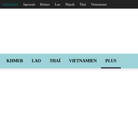
Indonésien
Japonais
Khmer
Lao
Népali
Thaï
Vietnamien
KHMER
LAO
THAÏ
VIETNAMIEN
PLUS