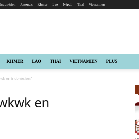
Indonésien
Japonais
Khmer
Lao
Népali
Thaï
Vietnamien
KHMER
LAO
THAÏ
VIETNAMIEN
PLUS
kwk en indonésien?
kwkwk en