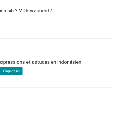
 sih ? MDR vraiment?
expressions et astuces en indonésien
Cliquez ici
Facebook
X
Pinterest
ReddIt