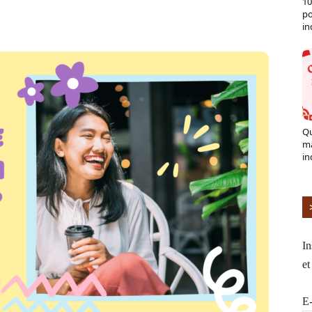
10
X
Pinterest
ReddIt
Naver
po
in
Qu
ma
in
In
et
E-