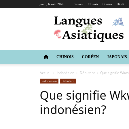
jeudi, 6 août 2026
Birman
Chinois
Coréen
Hindi
Langues
Asiatiques
CHINOIS
CORÉEN
JAPONAIS
Accueil
Indonésien
Débutant
Que signifie Wkw
Indonésien
Débutant
Que signifie W
indonésien?