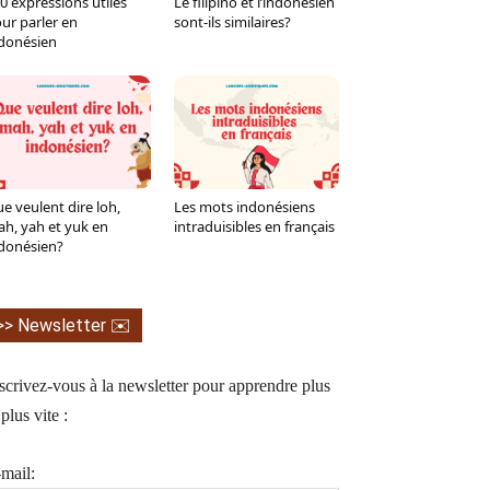
0 expressions utiles
Le filipino et l’indonésien
Tumblr
WhatsApp
Viber
LINE
ur parler en
sont-ils similaires?
donésien
e veulent dire loh,
Les mots indonésiens
h, yah et yuk en
intraduisibles en français
donésien?
>> Newsletter ✉️
scrivez-vous à la newsletter pour apprendre plus
 plus vite :
mail: