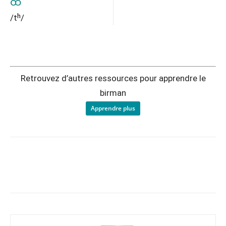
ထ
/tʰ/
Retrouvez d’autres ressources pour apprendre le
birman
Apprendre plus
Copy URL
Facebook
X
Pi