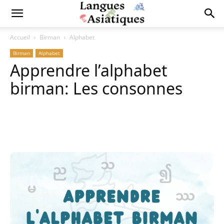
Accueil
Birman
Alphabet
Birman
Alphabet
Apprendre l’alphabet
birman: Les consonnes
Copy URL
Facebook
X
Pi