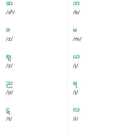
ဆ
ဘ
/sʰ/
/b/
ဇ
မ
/z/
/m/
ဈ
ယ
/z/
/j/
ည
ရ
/ɲ/
/j/
ဋ
လ
/t/
/l/