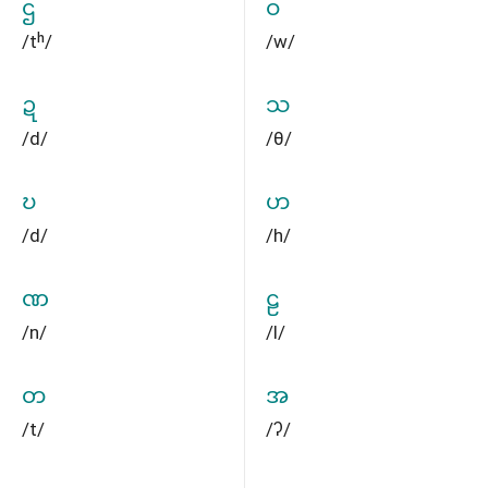
ဌ
ဝ
/tʰ/
/w/
ဍ
သ
/d/
/θ/
ဎ
ဟ
/d/
/h/
ဏ
ဠ
/n/
/l/
တ
အ
/t/
/ʔ/