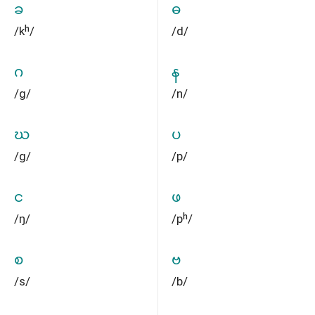
ခ
ဓ
/kʰ/
/d/
ဂ
န
/ɡ/
/n/
ဃ
ပ
/ɡ/
/p/
င
ဖ
/ŋ/
/pʰ/
စ
ဗ
/s/
/b/