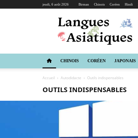
jeudi, 6 août 2026
Birman
Chinois
Coréen
Hindi
Langues
Asiatiques
CHINOIS
CORÉEN
JAPONAIS
Accueil
Autodidacte
Outils indispensables
OUTILS INDISPENSABLES