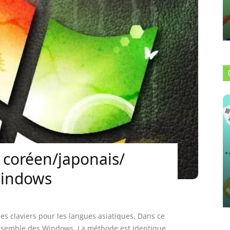
er coréen/japonais/
windows
s claviers pour les langues asiatiques. Dans ce
'ensemble des Windows. La méthode est identique