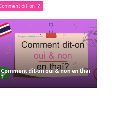
Comment dit-on...?
Comment dit-on oui & non en thaï
?