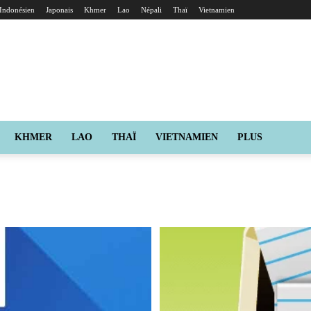
Indonésien
Japonais
Khmer
Lao
Népali
Thaï
Vietnamien
KHMER
LAO
THAÏ
VIETNAMIEN
PLUS