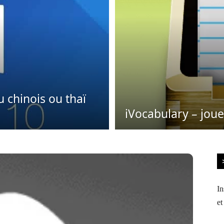
u chinois ou thaï
iVocabulary – joue
In
et