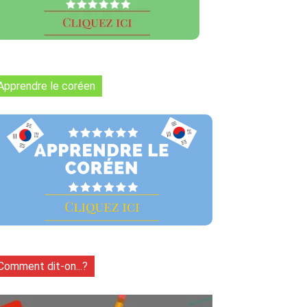
Apprendre le coréen
Comment dit-on...?