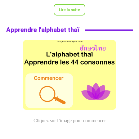
Lire la suite
Apprendre l'alphabet thaï
Cliquez sur l’image pour commencer