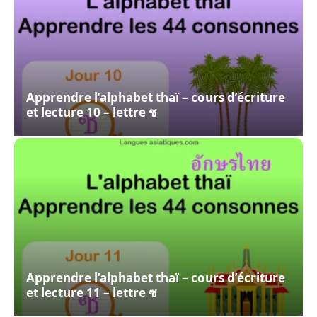
Apprendre l’alphabet thaï – cours d’écriture
et lecture 10 – lettre ช
Apprendre l’alphabet thaï – cours d’écriture
et lecture 11 – lettre ซ