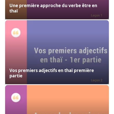
Une première approche du verbe être en
thaï
Vos premiers adjectifs en thaï première
partie