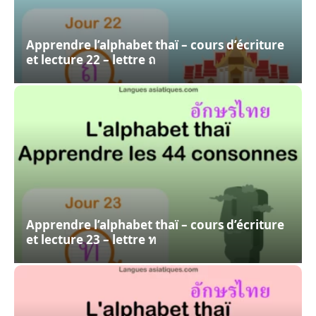
Apprendre l’alphabet thaï – cours d’écriture
et lecture 22 – lettre ถ
Apprendre l’alphabet thaï – cours d’écriture
et lecture 23 – lettre ท