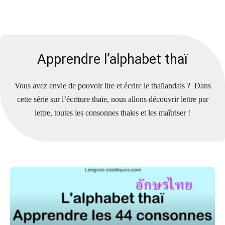
Apprendre l’alphabet thaï
Vous avez envie de pouvoir lire et écrire le thaïlandais ? Dans
cette série sur l’écriture thaïe, nous allons découvrir lettre par
lettre, toutes les consonnes thaïes et les maîtriser !