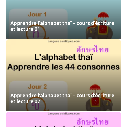
Apprendre l’alphabet thaï – cours d’écriture
et lecture 01
Apprendre l’alphabet thaï – cours d’écriture
et lecture 02