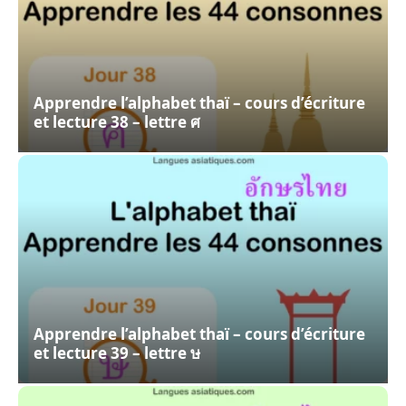
Apprendre l’alphabet thaï – cours d’écriture
et lecture 38 – lettre ศ
Apprendre l’alphabet thaï – cours d’écriture
et lecture 39 – lettre ษ