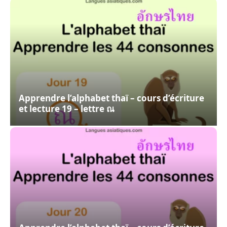
Apprendre l’alphabet thaï – cours d’écriture
et lecture 19 – lettre ณ