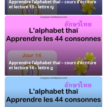
Apprendre l’alphabet thaï – cours d’écriture
et lecture 13 – lettre ญ
Apprendre l’alphabet thaï – cours d’écriture
et lecture 14 – lettre ฎ