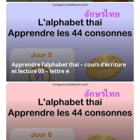
Apprendre l’alphabet thaï – cours d’écriture
et lecture 05 – lettre ฅ