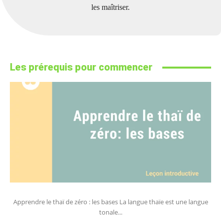
les maîtriser.
Les prérequis pour commencer
Apprendre le thaï de zéro : les bases La langue thaïe est une langue
tonale...