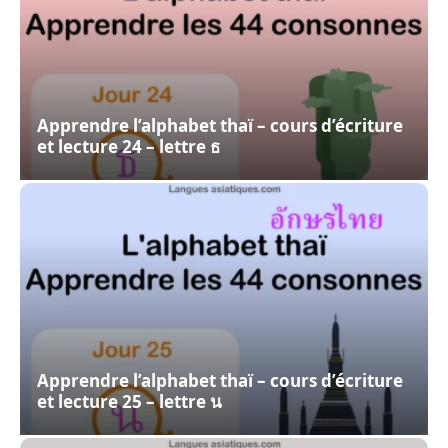
Apprendre l’alphabet thaï – cours d’écriture
et lecture 24 – lettre ธ
Apprendre l’alphabet thaï – cours d’écriture
et lecture 25 – lettre น