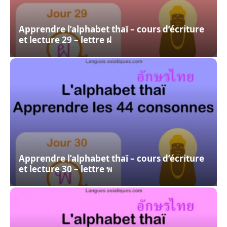
Apprendre l’alphabet thaï – cours d’écriture
et lecture 29 – lettre ฝ
Apprendre l’alphabet thaï – cours d’écriture
et lecture 30 – lettre พ