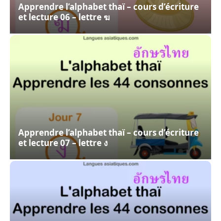
Apprendre l’alphabet thaï – cours d’écriture
et lecture 06 – lettre ฆ
Apprendre l’alphabet thaï – cours d’écriture
et lecture 07 – lettre ง