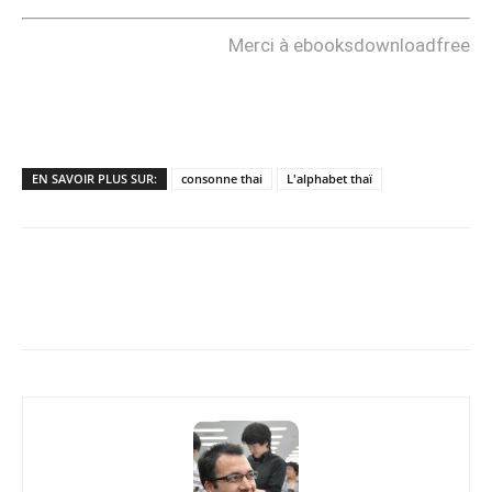
Merci à ebooksdownloadfree
EN SAVOIR PLUS SUR:
consonne thai
L'alphabet thaï
Copy URL
Facebook
X
Pi