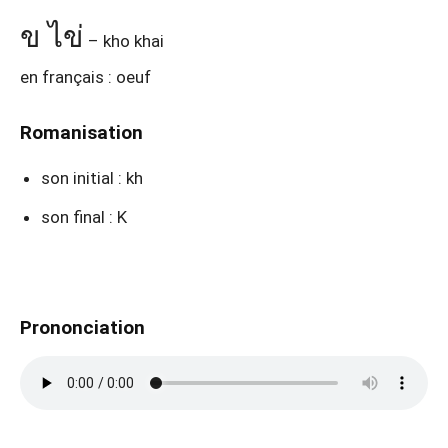
ข ไข่
– kho khai
en français : oeuf
Romanisation
son initial : kh
son final : K
Prononciation