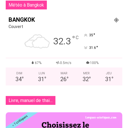
Météo à Bangkok
BANGKOK
Couvert
°
35
°
C
32.3
°
31.6
67%
0.5m/s
100%
DIM
LUN
MAR
MER
JEU
34
°
31
°
26
°
32
°
31
°
Livre, manuel de thaï...