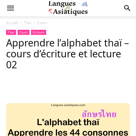
Accueil
Thaï
Cours
Thaï
Cours
Ecriture
Apprendre l’alphabet thaï –
cours d’écriture et lecture
02
Copy URL
Facebook
X
Pi