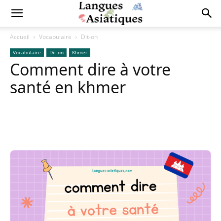
Accueil
Vocabulaire
Dit-on
Vocabulaire
Dit-on
Khmer
Comment dire à votre
santé en khmer
Copy URL
Facebook
X
Pi