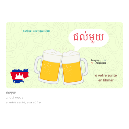
ជល់មួយ
choul muoy
à votre santé, à la vôtre