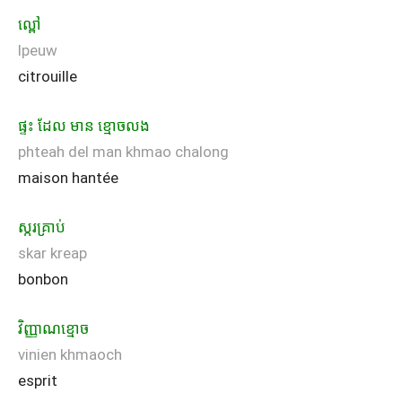
ល្ពៅ
lpeuw
citrouille
ផ្ទះ ដែល មាន ខ្មោចលង
phteah del man khmao chalong
maison hantée
ស្ករគ្រាប់
skar kreap
bonbon
វិញ្ញាណខ្មោច
vinien khmaoch
esprit