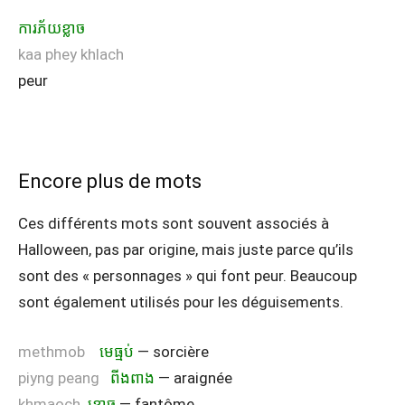
ការភ័យខ្លាច
kaa phey khlach
peur
Encore plus de mots
Ces différents mots sont souvent associés à
Halloween, pas par origine, mais juste parce qu’ils
sont des « personnages » qui font peur. Beaucoup
sont également utilisés pour les déguisements.
methmob
មេធ្មប់
— sorcière
piyng peang
ពីងពាង
— araignée
khmaoch
ខ្មោច
— fantôme