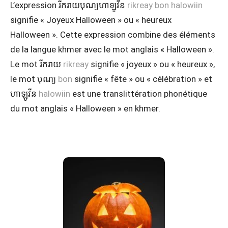
L’expression រីករាយបុណ្យហាឡូវីន
rikreay bon halowiin
signifie « Joyeux Halloween » ou « heureux
Halloween ». Cette expression combine des éléments
de la langue khmer avec le mot anglais « Halloween ».
Le mot រីករាយ
rikreay
signifie « joyeux » ou « heureux »,
le mot បុណ្យ
bon
signifie « fête » ou « célébration » et
ហាឡូវីន
halowiin
est une translittération phonétique
du mot anglais « Halloween » en khmer.