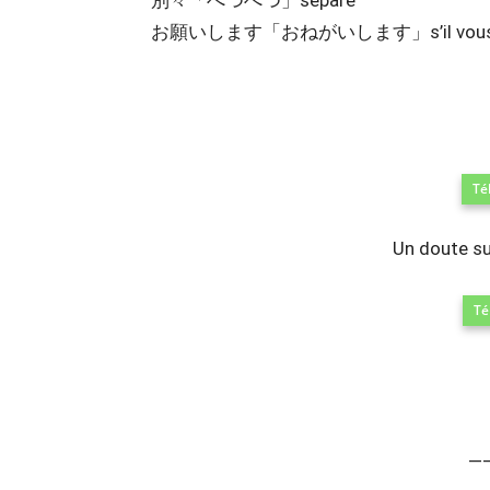
別々「べつべつ」séparé
お願いします「おねがいします」s’il vous p
Té
Un doute sur
Té
—