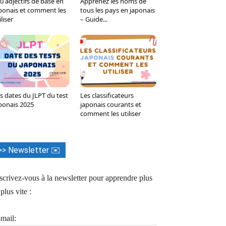
0 adjectifs de base en
Apprenez les noms de
Tumblr
WhatsApp
Viber
LINE
ponais et comment les
tous les pays en japonais
iliser
– Guide...
s dates du JLPT du test
Les classificateurs
ponais 2025
japonais courants et
comment les utiliser
>> Newsletter ✉️
scrivez-vous à la newsletter pour apprendre plus
 plus vite :
mail: