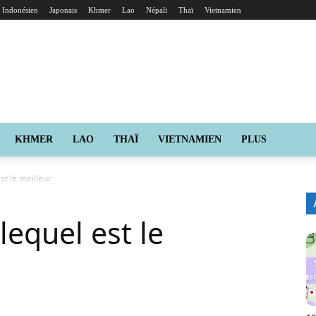
Indonésien
Japonais
Khmer
Lao
Népali
Thaï
Vietnamien
KHMER
LAO
THAÏ
VIETNAMIEN
PLUS
t le meilleur
equel est le