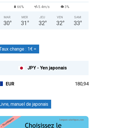
66%
5.4m/s
3%
MAR
MER
JEU
VEN
SAM
30
°
31
°
32
°
32
°
33
°
Taux change : 1€ =
JPY - Yen japonais
EUR
180,94
Livre, manuel de japonais