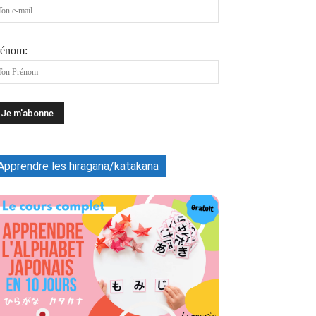
rénom:
Apprendre les hiragana/katakana