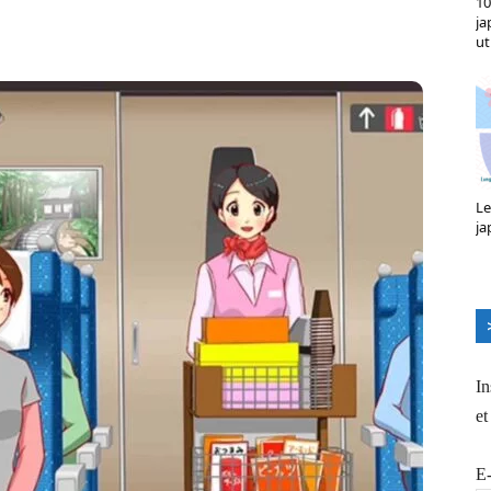
10
X
Pinterest
ReddIt
Naver
ja
ut
Le
ja
In
et
E-