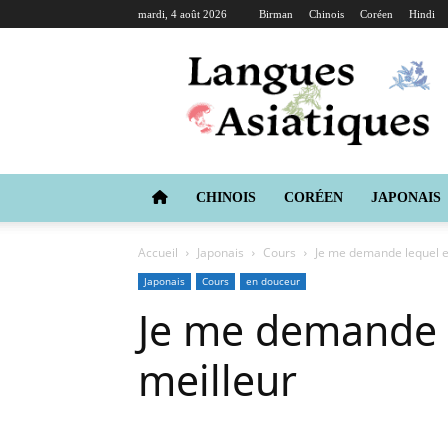
mardi, 4 août 2026
Birman
Chinois
Coréen
Hindi
Langues
Asiatiques
CHINOIS
CORÉEN
JAPONAIS
Accueil
Japonais
Cours
Je me demande lequel es
Japonais
Cours
en douceur
Je me demande l
meilleur