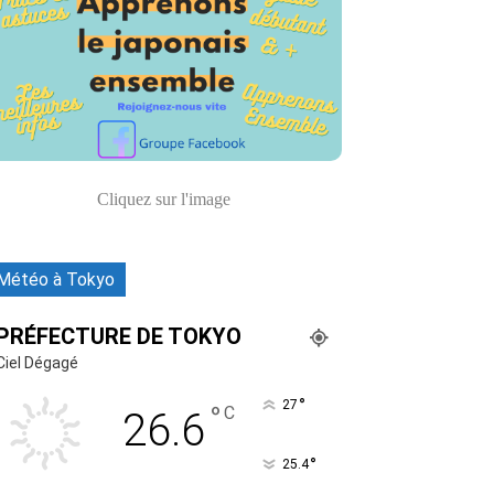
Cliquez sur l'image
Météo à Tokyo
PRÉFECTURE DE TOKYO
Ciel Dégagé
°
27
°
C
26.6
°
25.4