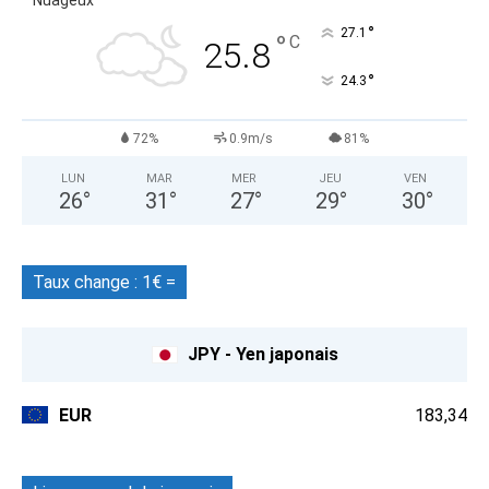
°
27.1
°
C
25.8
°
24.3
72%
0.9m/s
81%
LUN
MAR
MER
JEU
VEN
26
°
31
°
27
°
29
°
30
°
Taux change : 1€ =
JPY - Yen japonais
EUR
183,34