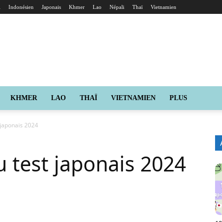
i
Indonésien
Japonais
Khmer
Lao
Népali
Thaï
Vietnamien
KHMER
LAO
THAÏ
VIETNAMIEN
PLUS
 japonais 2024
u test japonais 2024
X
Pinterest
ReddIt
Naver