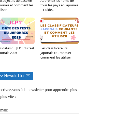
0 adjectifs de base en
Apprenez les noms de
ponais et comment les
tous les pays en japonais
iliser
– Guide...
s dates du JLPT du test
Les classificateurs
ponais 2025
japonais courants et
comment les utiliser
>> Newsletter ✉️
scrivez-vous à la newsletter pour apprendre plus
 plus vite :
mail: