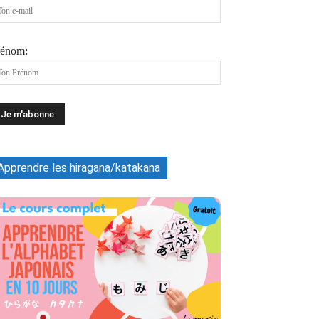
rénom:
Apprendre les hiragana/katakana