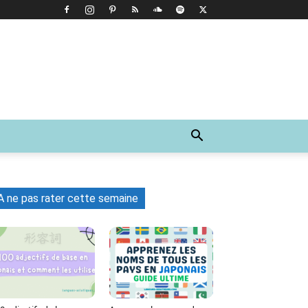
A ne pas rater cette semaine
Tumblr
WhatsApp
Viber
LINE