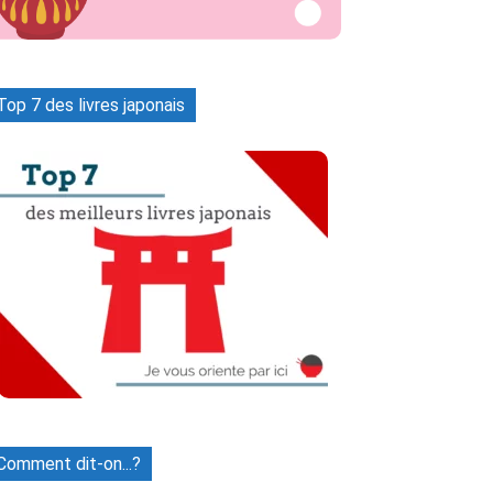
Top 7 des livres japonais
Naver
Tumblr
WhatsApp
Vib
Comment dit-on...?