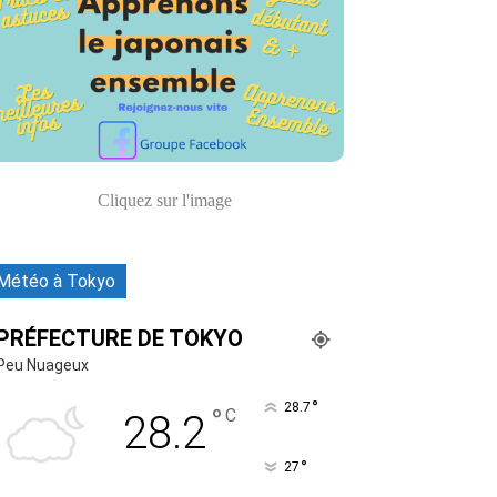
Cliquez sur l'image
Météo à Tokyo
PRÉFECTURE DE TOKYO
Peu Nuageux
°
28.7
°
C
28.2
°
27