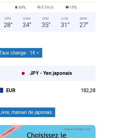
84%
5.7m/s
19%
VEN
SAM
DIM
LUN
MAR
28
°
34
°
35
°
31
°
27
°
Taux change : 1€ =
JPY - Yen japonais
EUR
182,28
Livre, manuel de japonais