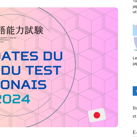
10
ja
ut
Le
ja
In
et
E-