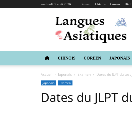
vendredi, 7 août 2026
Birman
Chinois
Coréen
Hind
Langues
Asiatiques
CHINOIS
CORÉEN
JAPONAIS
Accueil
Japonais
Examen
Dates du JLPT du test
Japonais
Examen
Dates du JLPT d
Copy URL
Facebook