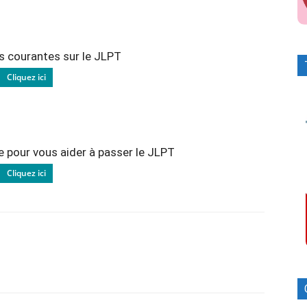
s courantes sur le JLPT
Cliquez ici
e pour vous aider à passer le JLPT
Cliquez ici
Facebook
X
Pinterest
ReddIt