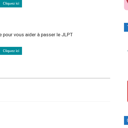
Cliquez ici
e pour vous aider à passer le JLPT
Cliquez ici
Facebook
X
Pinterest
ReddIt