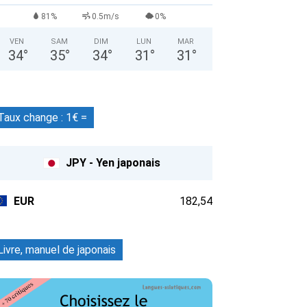
81%
0.5m/s
0%
VEN
SAM
DIM
LUN
MAR
34
°
35
°
34
°
31
°
31
°
Taux change : 1€ =
JPY - Yen japonais
EUR
182,54
Livre, manuel de japonais