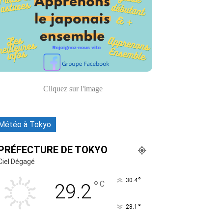
Cliquez sur l'image
Météo à Tokyo
PRÉFECTURE DE TOKYO
Ciel Dégagé
°
30.4
°
C
29.2
°
28.1