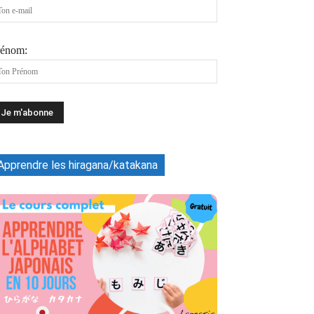
rénom:
Apprendre les hiragana/katakana