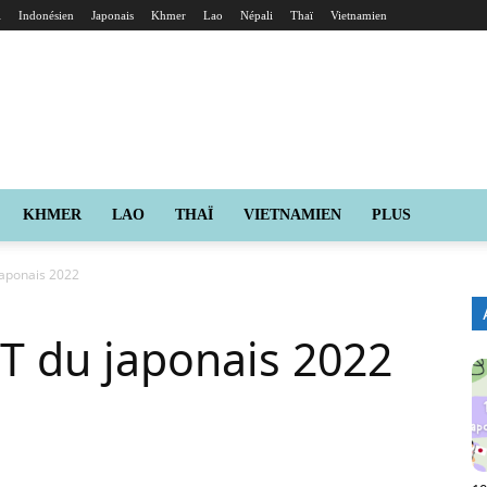
i
Indonésien
Japonais
Khmer
Lao
Népali
Thaï
Vietnamien
KHMER
LAO
THAÏ
VIETNAMIEN
PLUS
japonais 2022
PT du japonais 2022
X
Pinterest
ReddIt
Naver