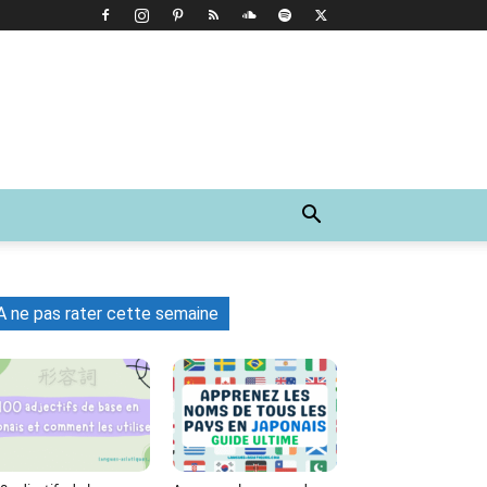
A ne pas rater cette semaine
Tumblr
WhatsApp
Viber
LINE