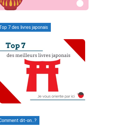
Top 7 des livres japonais
Comment dit-on...?
Naver
Tumblr
WhatsApp
Vib