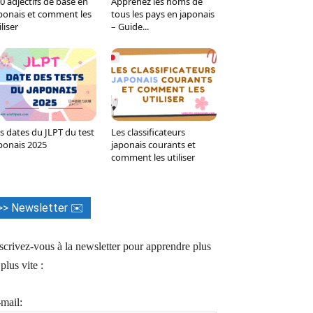
0 adjectifs de base en
Apprenez les noms de
ponais et comment les
tous les pays en japonais
iliser
– Guide...
s dates du JLPT du test
Les classificateurs
ponais 2025
japonais courants et
comment les utiliser
>> Newsletter ✉️
scrivez-vous à la newsletter pour apprendre plus
 plus vite :
mail: