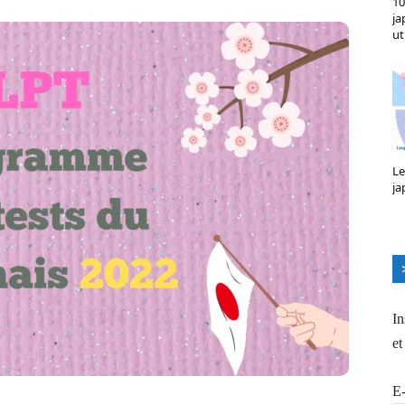
10
ja
ut
Le
ja
In
et
E-