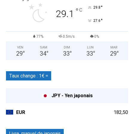
°
29.8
°
C
29.1
°
27.6
77%
0.5m/s
0%
VEN
SAM
DIM
LUN
MAR
29
°
34
°
33
°
33
°
29
°
Taux change : 1€ =
JPY - Yen japonais
EUR
182,50
Livre, manuel de japonais