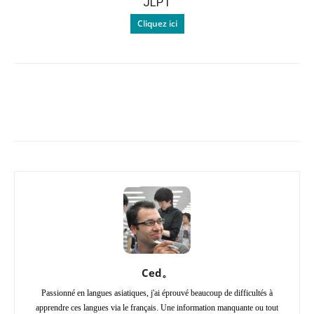
JLPT
Cliquez ici
Copy URL
Facebook
X
Pi
Ced。
Passionné en langues asiatiques, j'ai éprouvé beaucoup de difficultés à
apprendre ces langues via le français. Une information manquante ou tout