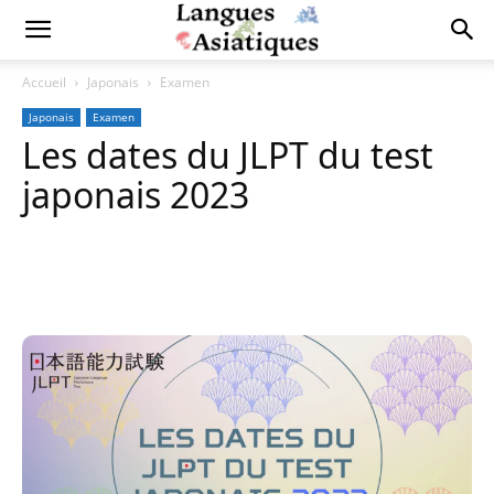
Accueil
Japonais
Examen
Japonais
Examen
Les dates du JLPT du test
japonais 2023
Copy URL
Facebook
X
Pi