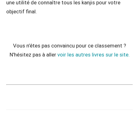
une utilité de connaître tous les kanjis pour votre
objectif final.
Vous n’êtes pas convaincu pour ce classement ?
N’hésitez pas à aller
voir les autres livres sur le site.
Copy URL
Facebook
X
Pi