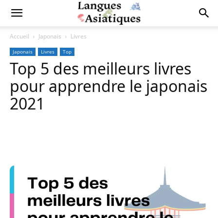
Accueil
Japonais
Livres
Japonais
Livres
Top
Top 5 des meilleurs livres
pour apprendre le japonais
2021
Copy URL
Facebook
X
Pi