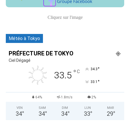
Cliquez sur l'image
Météo à Tokyo
PRÉFECTURE DE TOKYO
Ciel Dégagé
°
34.3
°
C
33.5
°
33.1
64%
1.8m/s
2%
VEN
SAM
DIM
LUN
MAR
34
°
34
°
34
°
33
°
29
°