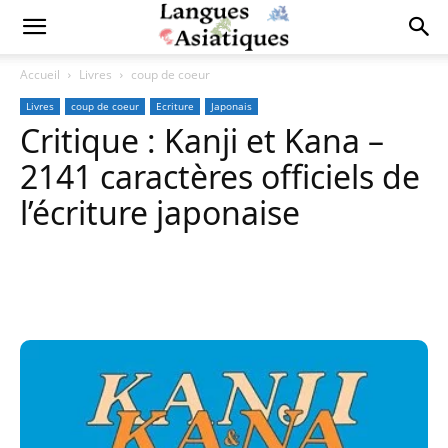
Accueil
Livres
coup de coeur
Livres
coup de coeur
Ecriture
Japonais
Critique : Kanji et Kana –
2141 caractères officiels de
l’écriture japonaise
Copy URL
Facebook
X
Pi