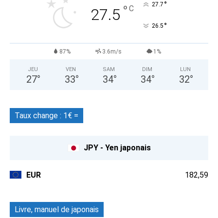
°
27.7
°
C
27.5
°
26.5
87%
3.6m/s
1%
JEU
VEN
SAM
DIM
LUN
27
°
33
°
34
°
34
°
32
°
Taux change : 1€ =
JPY - Yen japonais
EUR
182,59
Livre, manuel de japonais