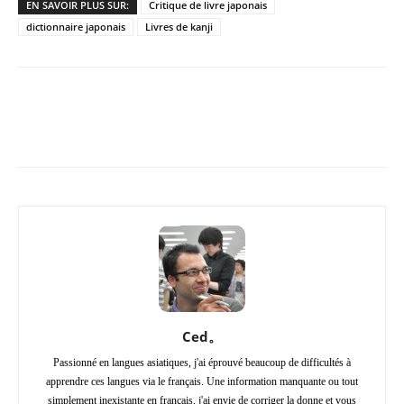
EN SAVOIR PLUS SUR:
Critique de livre japonais
dictionnaire japonais
Livres de kanji
Copy URL
Facebook
X
Pi
Ced。
Passionné en langues asiatiques, j'ai éprouvé beaucoup de difficultés à
apprendre ces langues via le français. Une information manquante ou tout
simplement inexistante en français, j'ai envie de corriger la donne et vous