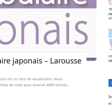
10
ja
ut
Le
aire japonais – Larousse
ja
usse est un livre de vocabulaire. Nous
thèmes de mots pour environ 4000 termes.
In
et