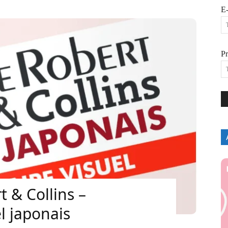
E-
P
t & Collins –
l japonais