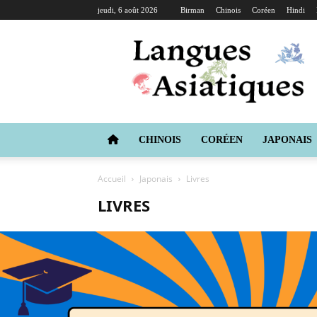
jeudi, 6 août 2026
Birman
Chinois
Coréen
Hindi
Langues
Asiatiques
CHINOIS
CORÉEN
JAPONAIS
Accueil
Japonais
Livres
LIVRES