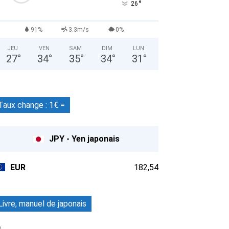
°
26
91%
3.3m/s
0%
JEU
VEN
SAM
DIM
LUN
27
°
34
°
35
°
34
°
31
°
Taux change : 1€ =
JPY - Yen japonais
EUR
182,54
Livre, manuel de japonais