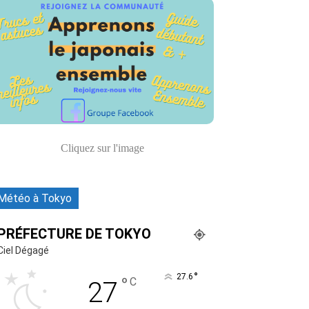
Cliquez sur l'image
Météo à Tokyo
PRÉFECTURE DE TOKYO
Ciel Dégagé
°
27.6
°
C
27