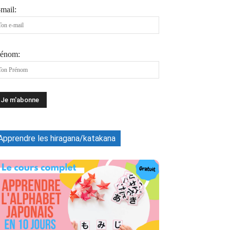
mail:
rénom:
Apprendre les hiragana/katakana