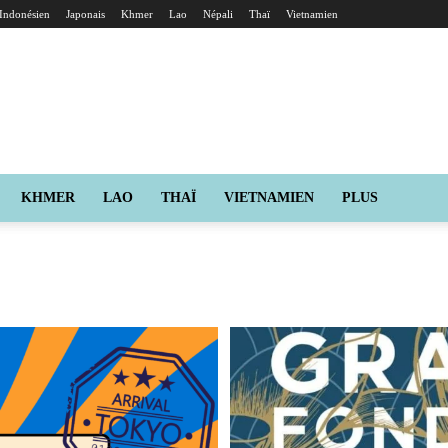
Indonésien
Japonais
Khmer
Lao
Népali
Thaï
Vietnamien
KHMER
LAO
THAÏ
VIETNAMIEN
PLUS