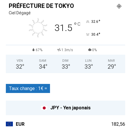
PRÉFECTURE DE TOKYO
Ciel Dégagé
°
32.6
°
C
31.5
°
30.4
67%
1.3m/s
0%
VEN
SAM
DIM
LUN
MAR
32
°
34
°
33
°
33
°
29
°
Taux change : 1€ =
JPY - Yen japonais
EUR
182,56