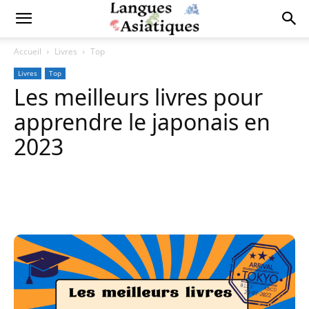
Accueil
Livres
Top
Livres
Top
Les meilleurs livres pour
apprendre le japonais en
2023
Copy URL
Facebook
X
Pi