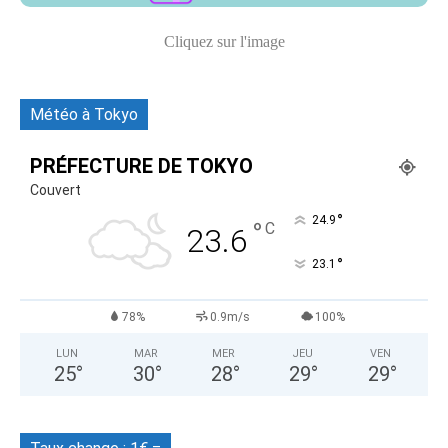
Cliquez sur l'image
Météo à Tokyo
PRÉFECTURE DE TOKYO
Couvert
°
24.9
°
C
23.6
°
23.1
78%
0.9m/s
100%
LUN
MAR
MER
JEU
VEN
25
°
30
°
28
°
29
°
29
°