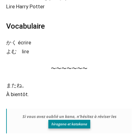
Lire Harry Potter
Vocabulaire
かく écrire
よむ lire
〜〜〜〜〜〜〜
またね。
À bientôt.
Si vous avez oublié un kana, n’hésitez à réviser les
hiragana et katakana