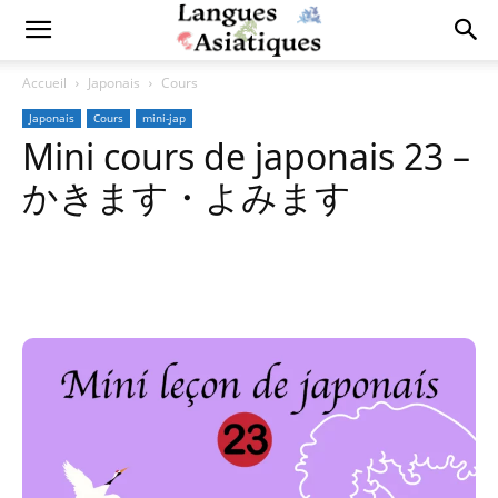
Accueil
Japonais
Cours
Japonais
Cours
mini-jap
Mini cours de japonais 23 –
かきます・よみます
Copy URL
Facebook
X
Pi