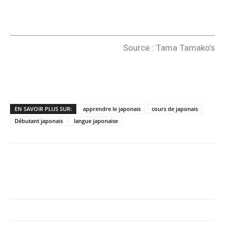
Source : Tama Tamako’s
EN SAVOIR PLUS SUR:
apprendre le japonais
cours de japonais
Débutant japonais
langue japonaise
Copy URL
Facebook
X
Pi