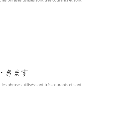
 les phrases utilisés sont très courants et sont
します・きます
 les phrases utilisés sont très courants et sont