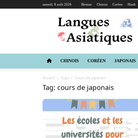
samedi, 8 août 2026
Birman
Chinois
Coréen
Hindi
Langues
Asiatiques
CHINOIS
CORÉEN
JAPONAIS
Accueil
Tags
Cours de japonais
Tag: cours de japonais