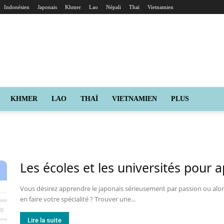
Indonésien
Japonais
Khmer
Lao
Népali
Thaï
Vietnamien
KHMER
LAO
THAÏ
VIETNAMIEN
PLUS
Les écoles et les universités pour 
Vous désirez apprendre le japonais sérieusement par passion ou alor
en faire votre spécialité ? Trouver une...
Lire la suite