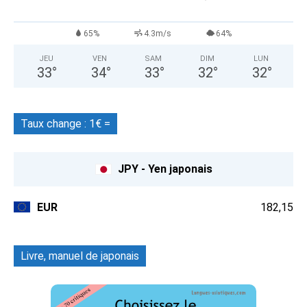
65%
4.3m/s
64%
JEU
VEN
SAM
DIM
LUN
33
°
34
°
33
°
32
°
32
°
Taux change : 1€ =
JPY - Yen japonais
EUR
182,15
Livre, manuel de japonais