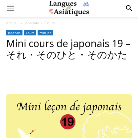
Accueil
Japonais
Cours
Japonais
Cours
mini-jap
Mini cours de japonais 19 –
それ・そのひと・そのかた
Copy URL
Facebook
X
Pi