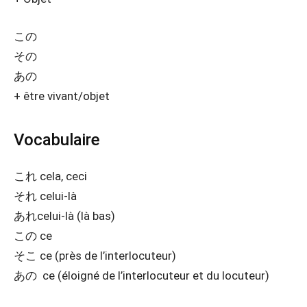
この
その
あの
+ être vivant/objet
Vocabulaire
これ cela, ceci
それ celui-là
あれcelui-là (là bas)
この ce
そこ ce (près de l’interlocuteur)
あの ce (éloigné de l’interlocuteur et du locuteur)