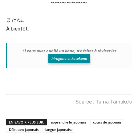
〜〜〜〜〜〜〜
またね。
À bientôt.
Si vous avez oublié un kana, n’hésitez à réviser les
hiragana et katakana
Source : Tama Tamako’s
EN SAVOIR PLUS SUR:
apprendre le japonais
cours de japonais
Débutant japonais
langue japonaise