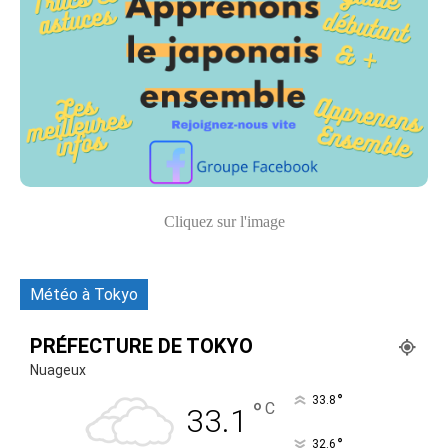
Cliquez sur l'image
Météo à Tokyo
PRÉFECTURE DE TOKYO
Nuageux
°
33.8
°
C
33.1
°
32.6