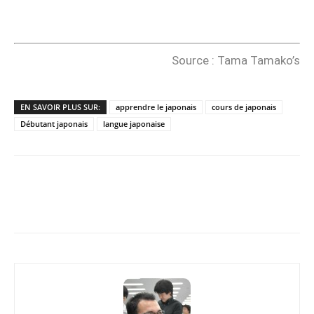
Source : Tama Tamako’s
EN SAVOIR PLUS SUR:
apprendre le japonais
cours de japonais
Débutant japonais
langue japonaise
Copy URL
Facebook
X
Pi