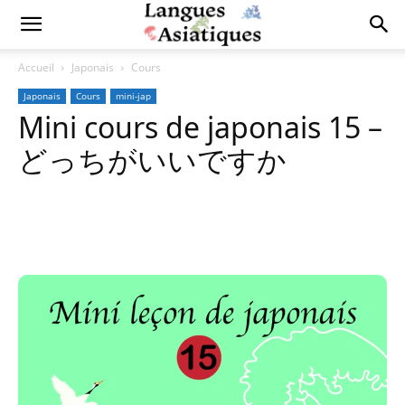
Accueil
Japonais
Cours
Japonais
Cours
mini-jap
Mini cours de japonais 15 –
どっちがいいですか
Copy URL
Facebook
X
Pi