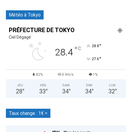
Météo à Tokyo
PRÉFECTURE DE TOKYO
Ciel Dégagé
°
28.8
°
C
28.4
°
27.6
82%
0.9m/s
1%
JEU
VEN
SAM
DIM
LUN
28
°
33
°
34
°
34
°
32
°
Taux change : 1€ =