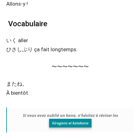
Allons-y !
Vocabulaire
いく aller
ひさしぶり ça fait longtemps.
〜〜〜〜〜〜〜
またね。
À bientôt.
Si vous avez oublié un kana, n’hésitez à réviser les
hiragana et katakana