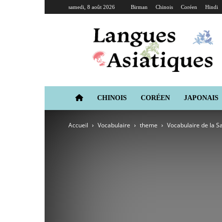
samedi, 8 août 2026
Birman
Chinois
Coréen
Hindi
Langues
Asiatiques
CHINOIS
CORÉEN
JAPONAIS
Accueil
Vocabulaire
theme
Vocabulaire de la Sa