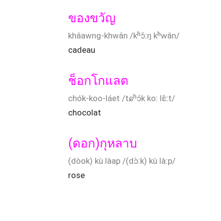
ของขวัญ
khǎawng-khwǎn /kʰɔ̌ːŋ kʰwǎn/
cadeau
ช็อกโกแลต
chók-koo-láet /tɕʰɔ́k koː lɛ̂ːt/
chocolat
(ดอก)กุหลาบ
(dòok) kù làap /(dɔ̀ːk) kù làːp/
rose