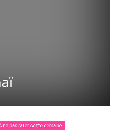
haï
A ne pas rater cette semaine
Tumblr
WhatsApp
Viber
LINE