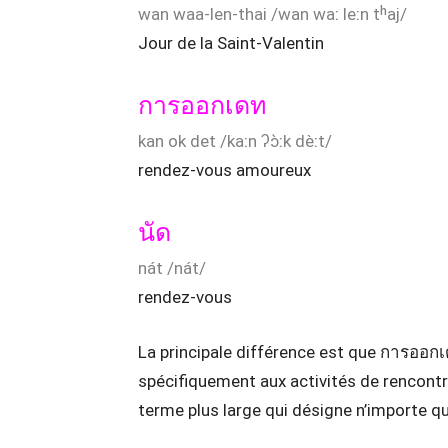
wan waa-len-thai /wan waː leːn tʰaj/
Jour de la Saint-Valentin
การออกเดท
kan ok det /kaːn ʔɔ̀ːk dèːt/
rendez-vous amoureux
นัด
nát /nát/
rendez-vous
La principale différence est que การออก
spécifiquement aux activités de rencont
terme plus large qui désigne n’importe q