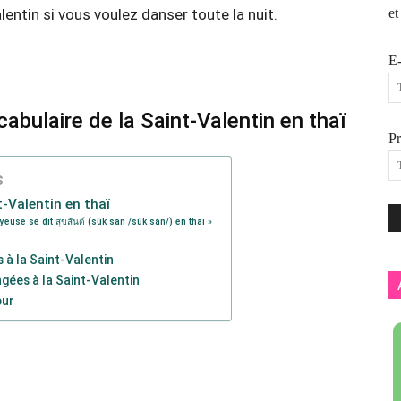
entin si vous voulez danser toute la nuit.
et
E-
abulaire de la Saint-Valentin en thaï
P
s
t-Valentin en thaï
euse se dit สุขสันต์ (sùk săn /sùk sǎn/) en thaï »
 à la Saint-Valentin
gées à la Saint-Valentin
our