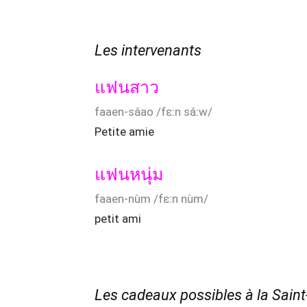
Les intervenants
แฟนสาว
faaen-sǎao /fɛːn sǎːw/
Petite amie
แฟนหนุ่ม
faaen-nùm /fɛːn nùm/
petit ami
Les cadeaux possibles à la Saint