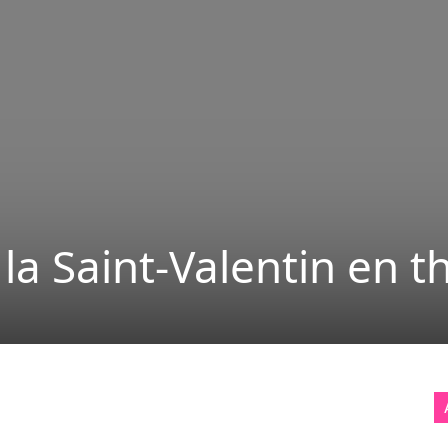
la Saint-Valentin en t
X
Pinterest
ReddIt
Naver