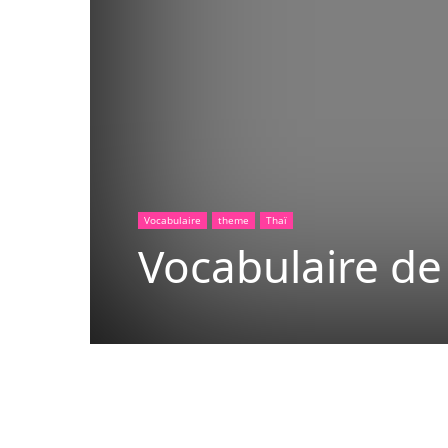
Vocabulaire
theme
Thaï
Vocabulaire de 
Copy URL
Facebook