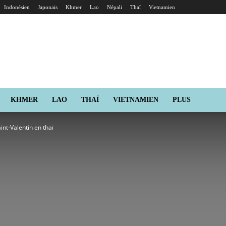
Indonésien
Japonais
Khmer
Lao
Népali
Thaï
Vietnamien
KHMER
LAO
THAÏ
VIETNAMIEN
PLUS
int-Valentin en thaï