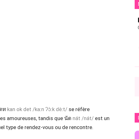
เดท
kan ok det /kaːn ʔɔ̀ːk dèːt/
se réfère
res amoureuses, tandis que นัด
nát /nát/
est un
uel type de rendez-vous ou de rencontre.