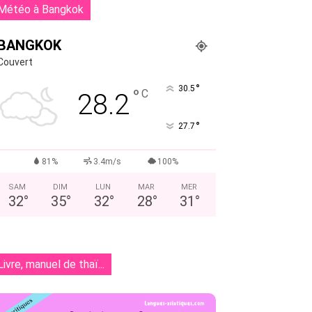
Météo à Bangkok
BANGKOK
Couvert
°
30.5
°
C
28.2
°
27.7
81%
3.4m/s
100%
SAM
DIM
LUN
MAR
MER
32
°
35
°
32
°
28
°
31
°
Livre, manuel de thaï...