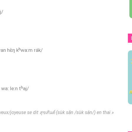
j/
an hɛ̀ŋ kʰwaːm rák/
waː leːn tʰaj/
yeux/joyeuse se dit สุขสันต์ (sùk săn /sùk sǎn/) en thaï »