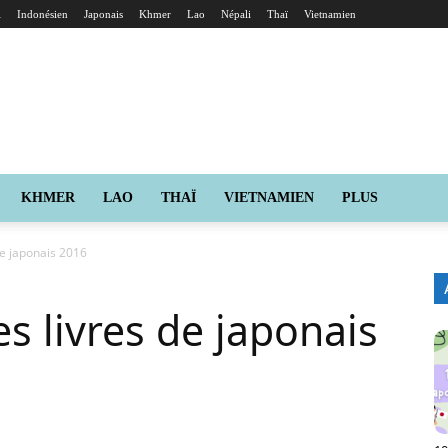
i
Indonésien
Japonais
Khmer
Lao
Népali
Thaï
Vietnamien
KHMER
LAO
THAÏ
VIETNAMIEN
PLUS
de japonais 2016
s livres de japonais