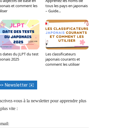
0 adjectifs de base en
Apprenez les noms de
Tumblr
WhatsApp
Viber
LINE
ponais et comment les
tous les pays en japonais
iliser
– Guide...
s dates du JLPT du test
Les classificateurs
ponais 2025
japonais courants et
comment les utiliser
>> Newsletter ✉️
scrivez-vous à la newsletter pour apprendre plus
 plus vite :
mail: