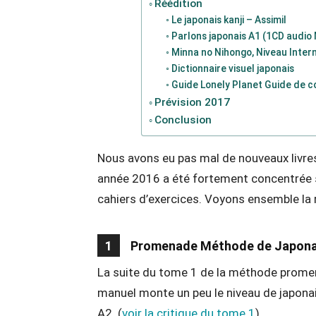
Réédition
Le japonais kanji – Assimil
Parlons japonais A1 (1CD audio
Minna no Nihongo, Niveau Inter
Dictionnaire visuel japonais
Guide Lonely Planet Guide de c
Prévision 2017
Conclusion
Nous avons eu pas mal de nouveaux livres
année 2016 a été fortement concentrée su
cahiers d’exercices. Voyons ensemble la r
1
Promenade Méthode de Japonai
La suite du tome 1 de la méthode promen
manuel monte un peu le niveau de japonai
A2. (
voir la critique du tome 1
)