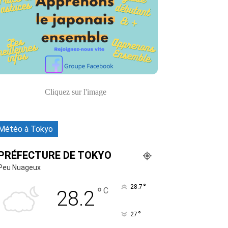
Cliquez sur l'image
Météo à Tokyo
PRÉFECTURE DE TOKYO
Peu Nuageux
°
28.7
°
C
28.2
°
27