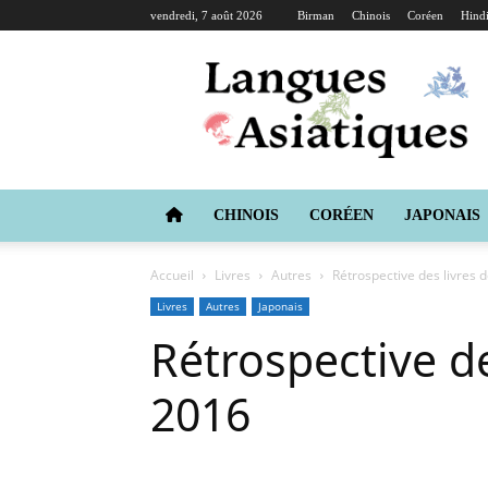
vendredi, 7 août 2026
Birman
Chinois
Coréen
Hind
Langues
Asiatiques
CHINOIS
CORÉEN
JAPONAIS
Accueil
Livres
Autres
Rétrospective des livres 
Livres
Autres
Japonais
Rétrospective de
2016