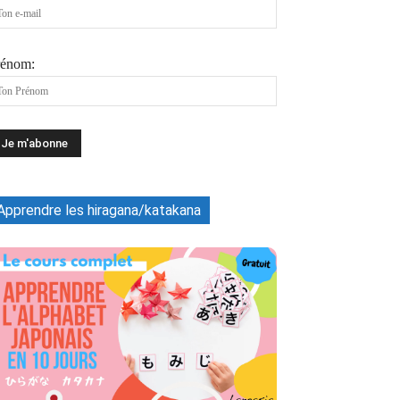
rénom:
Apprendre les hiragana/katakana