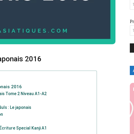
P
japonais 2016
onais 2016
is Tome 2 Niveau A1-A2
uls : Le japonais
on
Écriture Special Kanji A1