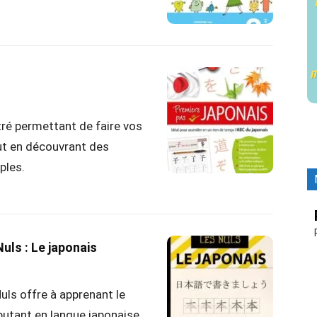
stré permettant de faire vos
out en découvrant des
ples.
Nuls : Le japonais
Nuls offre à apprenant le
butant en langue japonaise.