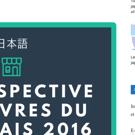
10
X
Pinterest
ReddIt
Naver
ja
ut
Le
ja
In
et
E-