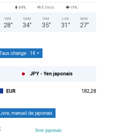
84%
5.7m/s
19%
VEN
SAM
DIM
LUN
MAR
28
°
34
°
35
°
31
°
27
°
Taux change : 1€ =
JPY - Yen japonais
EUR
182,28
Livre, manuel de japonais