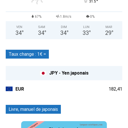
°
31.5
67%
1.8m/s
0%
VEN
SAM
DIM
LUN
MAR
34
°
34
°
34
°
33
°
29
°
Taux change : 1€ =
JPY - Yen japonais
EUR
182,41
Livre, manuel de japonais