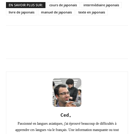
EN SAVOIR PLUS SUR:
cours de japonais
intermédiaire japonais
livre de japonais
manuel de japonais
texte en japonais
Copy URL
Facebook
X
Pi
Ced。
Passionné en langues asiatiques, j'ai éprouvé beaucoup de difficultés à
apprendre ces langues via le français. Une information manquante ou tout