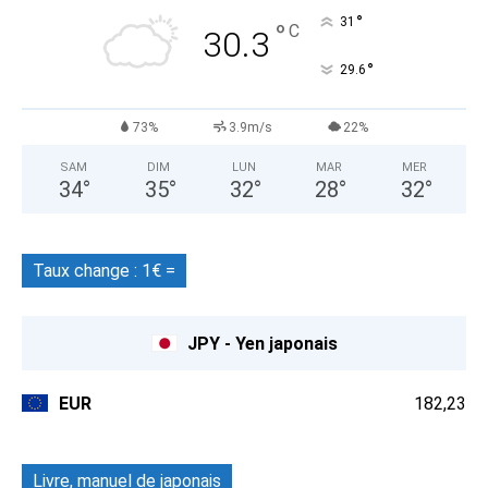
°
31
°
C
30.3
°
29.6
73%
3.9m/s
22%
SAM
DIM
LUN
MAR
MER
34
°
35
°
32
°
28
°
32
°
Taux change : 1€ =
JPY - Yen japonais
EUR
182,23
Livre, manuel de japonais