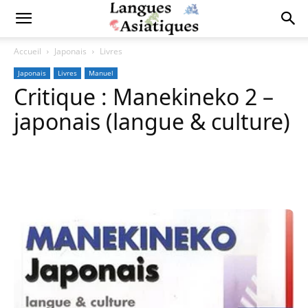
Accueil
Japonais
Livres
Japonais
Livres
Manuel
Critique : Manekineko 2 –
japonais (langue & culture)
Copy URL
Facebook
X
Pi