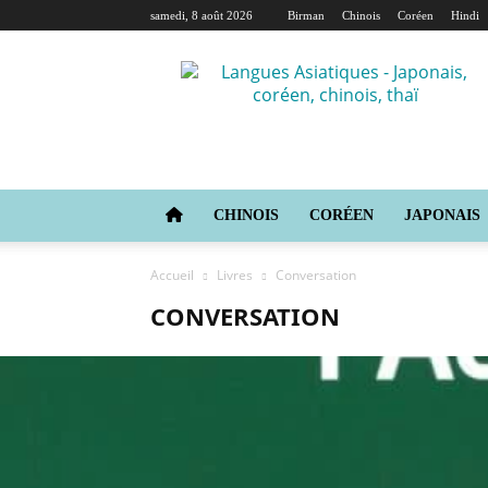
samedi, 8 août 2026
Birman
Chinois
Coréen
Hindi
Langues
Asiatiques
CHINOIS
CORÉEN
JAPONAIS
Accueil
Livres
Conversation
CONVERSATION