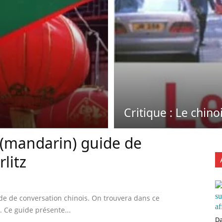
Critique : Le chino
s (mandarin) guide de
litz
ide de conversation chinois. On trouvera dans ce
. Ce guide présente...
Da