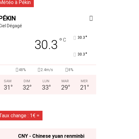
Météo à Pékin
PÉKIN
Ciel Dégagé
°
30.3
°
C
30.3
°
30.3
48%
2.4m/s
8%
SAM
DIM
LUN
MAR
MER
31
°
32
°
33
°
29
°
21
°
Taux change : 1€ =
CNY - Chinese yuan renminbi