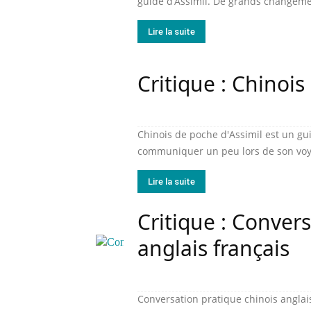
guide d’Assimil. De grands changement
Lire la suite
Critique : Chinoi
Chinois de poche d'Assimil est un gu
communiquer un peu lors de son voya
Lire la suite
Critique : Conver
anglais français
Conversation pratique chinois anglai