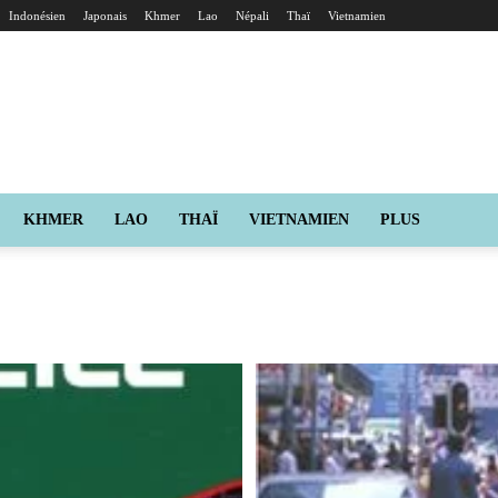
Indonésien
Japonais
Khmer
Lao
Népali
Thaï
Vietnamien
KHMER
LAO
THAÏ
VIETNAMIEN
PLUS