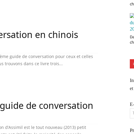
ch
ersation en chinois
Da
ch
ième guide de conversation pour ceux et celles
 trouvons dans ce livre trois...
In
et
s guide de conversation
E-
n d’Assimil est le tout nouveau (2013) petit
P