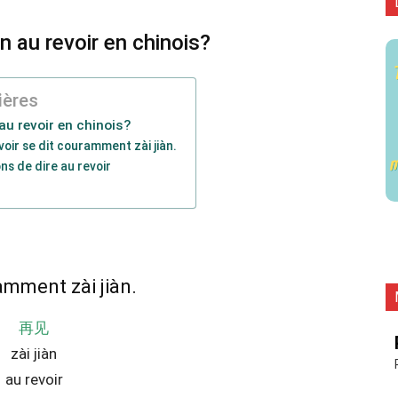
 au revoir en chinois?
ières
u revoir en chinois?
voir se dit couramment zài jiàn.
ns de dire au revoir
amment zài jiàn.
再见
zài jiàn
au revoir