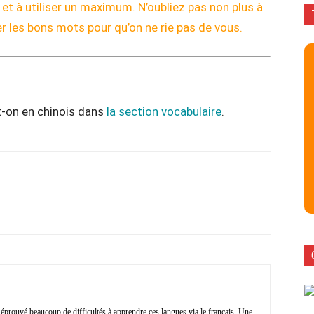
t à utiliser un maximum. N’oubliez pas non plus à
er les bons mots pour qu’on ne rie pas de vous.
-on en chinois dans
la section vocabulaire
.
Facebook
X
Pinterest
ReddIt
i éprouvé beaucoup de difficultés à apprendre ces langues via le français. Une