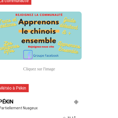
La communauté
Cliquez sur l'image
Météo à Pékin
PÉKIN
Partiellement Nuageux
31.1