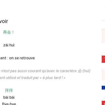
voir
再会！
zài huì
ment : on se retrouve
n’est pas aussi courant qu’avec le caractère 会 (huì)
nt utilisé et traduit par « à plus tard ! »
拜拜
bái bái
Bye-bye