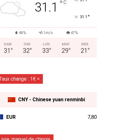
°
°
C
31.1
°
31.1
48%
1m/s
47%
SAM
DIM
LUN
MAR
MER
31
°
32
°
33
°
29
°
21
°
Taux change : 1€ =
CNY - Chinese yuan renminbi
EUR
7,80
Livre, manuel de chinois