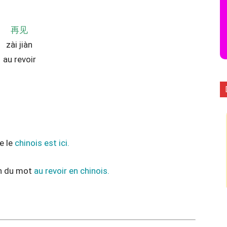
再见
zài jiàn
au revoir
e le
chinois est ici.
on du mot
au revoir en chinois.