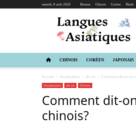
samedi, 8 août 2026
Birman
Chinois
Coréen
Hindi
Langues
Asiatiques
CHINOIS
CORÉEN
JAPONAIS
Accueil
Vocabulaire
dit-on
Comment dit-on au re
Vocabulaire
dit-on
Chinois
Comment dit-on 
chinois?