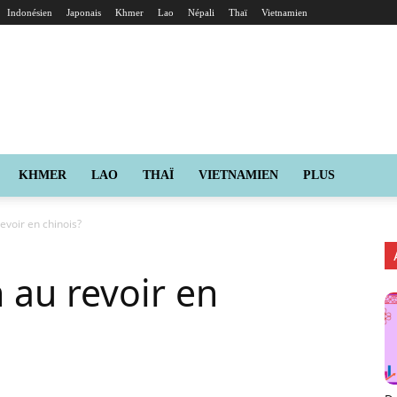
Indonésien
Japonais
Khmer
Lao
Népali
Thaï
Vietnamien
KHMER
LAO
THAÏ
VIETNAMIEN
PLUS
voir en chinois?
au revoir en