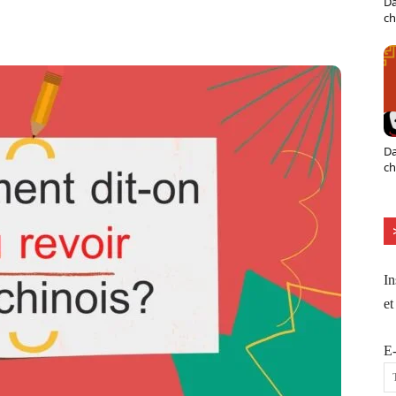
Da
X
Pinterest
ReddIt
Naver
ch
Da
ch
In
et
E-