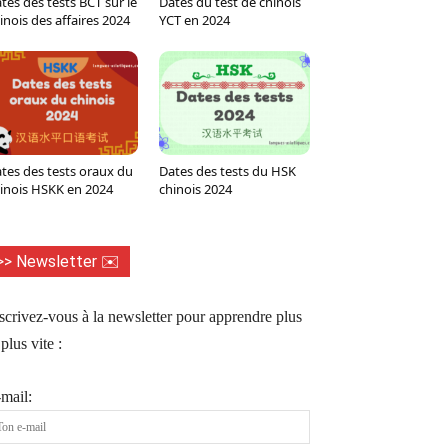
tes des tests BCT sur le
Dates du test de chinois
Tumblr
WhatsApp
Viber
LINE
inois des affaires 2024
YCT en 2024
tes des tests oraux du
Dates des tests du HSK
inois HSKK en 2024
chinois 2024
>> Newsletter ✉️
scrivez-vous à la newsletter pour apprendre plus
 plus vite :
mail: