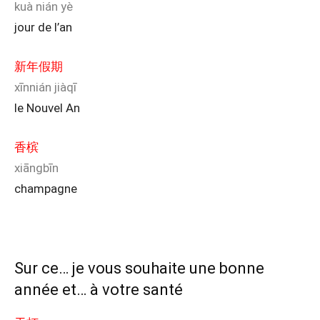
kuà nián yè
jour de l’an
新年假期
xīnnián jiàqī
le Nouvel An
香槟
xiāngbīn
champagne
Sur ce… je vous souhaite une bonne
année et… à votre santé