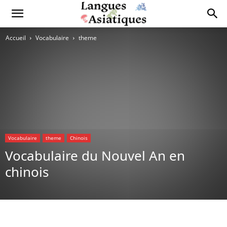
Accueil
Vocabulaire
theme
Vocabulaire
theme
Chinois
Vocabulaire du Nouvel An en
chinois
Copy URL
Facebook
X
Pi