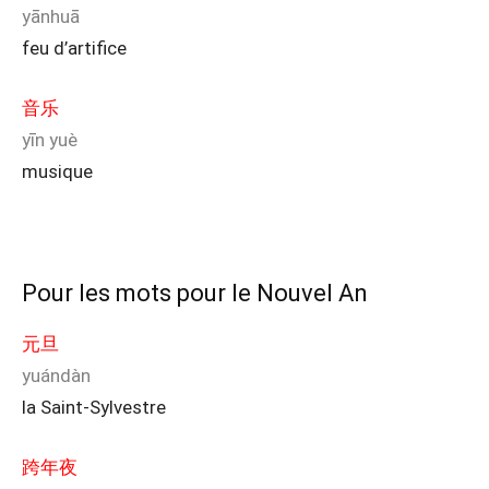
yānhuā
feu d’artifice
音乐
yīn yuè
musique
Pour les mots pour le Nouvel An
元旦
yuándàn
la Saint-Sylvestre
跨年夜