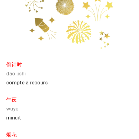
倒计时
dào jìshí
compte à rebours
午夜
wǔyè
minuit
烟花