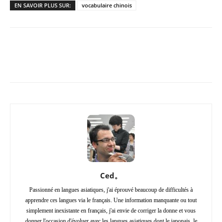
EN SAVOIR PLUS SUR:
vocabulaire chinois
Copy URL
Facebook
X
Pi
Ced。
Passionné en langues asiatiques, j'ai éprouvé beaucoup de difficultés à
apprendre ces langues via le français. Une information manquante ou tout
simplement inexistante en français, j'ai envie de corriger la donne et vous
donner l'occasion d'évoluer avec les langues asiatiques dont le japonais, le