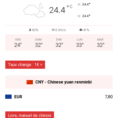
°
24.4
°
C
24.4
°
24.4
82%
0.3m/s
41%
VEN
SAM
DIM
LUN
MAR
24
°
32
°
32
°
33
°
32
°
Taux change : 1€ =
CNY - Chinese yuan renminbi
EUR
7,80
Livre, manuel de chinois