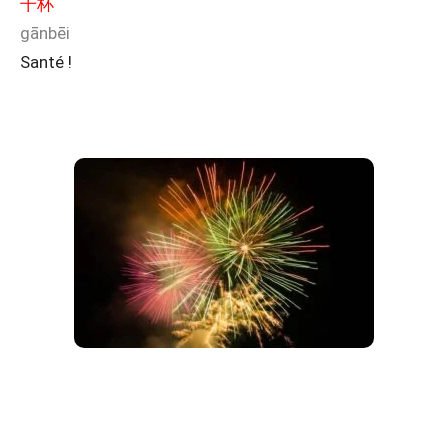
干杯
gānbēi
Santé !