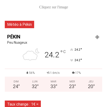
Cliquez sur l'image
Météo à Pékin
PÉKIN
Peu Nuageux
°
24.2
°
C
24.2
°
24.2
56%
1.6m/s
17%
DIM
LUN
MAR
MER
JEU
24
°
32
°
33
°
23
°
20
°
Taux change : 1€ =