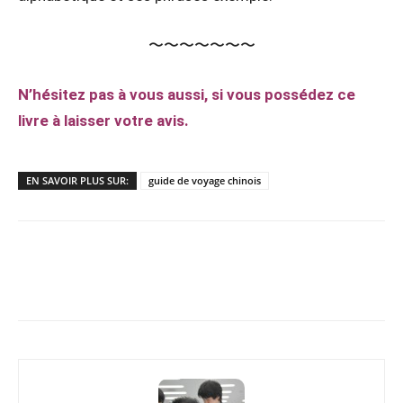
〜〜〜〜〜〜〜
N’hésitez pas à vous aussi, si vous possédez ce
livre à laisser votre avis.
EN SAVOIR PLUS SUR:
guide de voyage chinois
Copy URL
Facebook
X
Pi