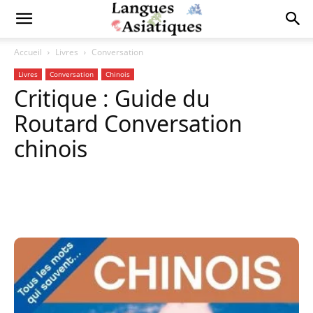
Accueil
Livres
Conversation
Livres
Conversation
Chinois
Critique : Guide du
Routard Conversation
chinois
Copy URL
Facebook
X
Pi