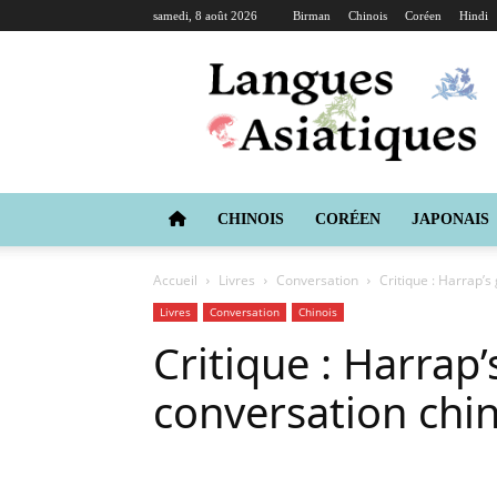
samedi, 8 août 2026
Birman
Chinois
Coréen
Hindi
Langues
Asiatiques
CHINOIS
CORÉEN
JAPONAIS
Accueil
Livres
Conversation
Critique : Harrap’s
Livres
Conversation
Chinois
Critique : Harrap
conversation chin