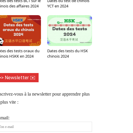
tes des tests BCT sur le
Dates du test de chinois
Tumblr
WhatsApp
Viber
LINE
inois des affaires 2024
YCT en 2024
tes des tests oraux du
Dates des tests du HSK
inois HSKK en 2024
chinois 2024
>> Newsletter ✉️
scrivez-vous à la newsletter pour apprendre plus
 plus vite :
mail: