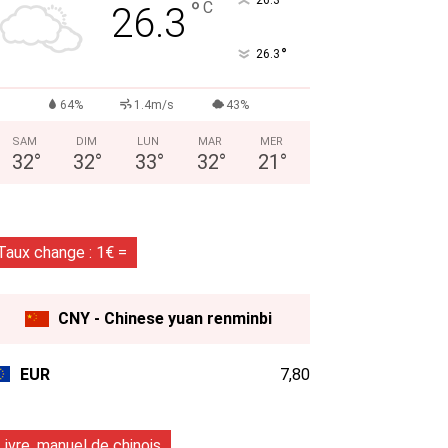
°
°
C
26.3
°
26.3
64%
1.4m/s
43%
SAM
DIM
LUN
MAR
MER
32
°
32
°
33
°
32
°
21
°
Taux change : 1€ =
CNY - Chinese yuan renminbi
EUR
7,80
Livre, manuel de chinois