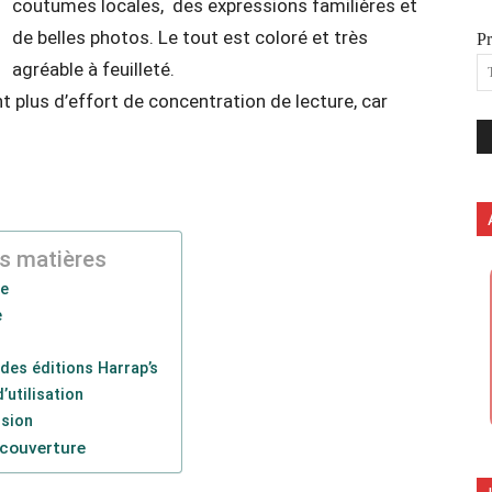
coutumes locales, des expressions familières et
de belles photos. Le tout est coloré et très
P
agréable à feuilleté.
plus d’effort de concentration de lecture, car
s matières
me
e
s
des éditions Harrap’s
’utilisation
usion
couverture