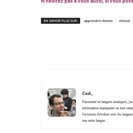
N’hésitez pas à vous aussi, si vous poss
EN SAVOIR PLUS SUR:
apprendre chinois
chinois
Copy URL
Partager
Ced。
Passionné en langues asiatiques, j'a
information manquante ou tout simple
l'occasion d'évoluer avec les langues 
une autre langue...