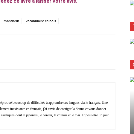
édez ce livre à laisser votre avis.
mandarin
vocabulaire chinois
Facebook
X
Pinterest
ReddIt
i éprouvé beaucoup de difficultés à apprendre ces langues via le français. Une
ment inexistante en français, j'ai envie de corriger la donne et vous donner
asiatiques dont le japonais, le coréen, le chinois et le thaï. Et peut-être un jour