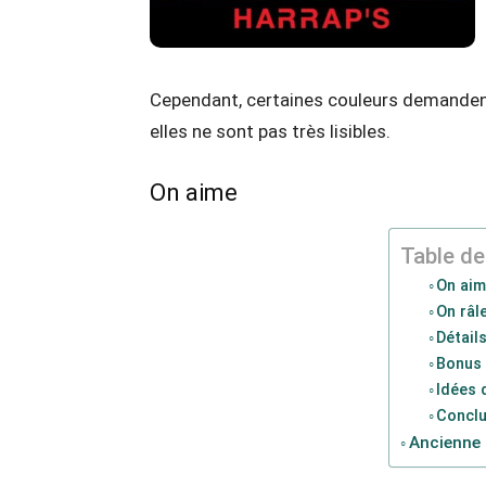
Cependant, certaines couleurs demandent 
elles ne sont pas très lisibles.
On aime
Table de
On ai
On râl
Détail
Bonus 
Idées d
Concl
Ancienne 