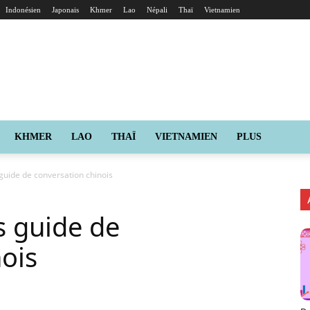
Indonésien
Japonais
Khmer
Lao
Népali
Thaï
Vietnamien
KHMER
LAO
THAÏ
VIETNAMIEN
PLUS
 guide de conversation chinois
’s guide de
ois