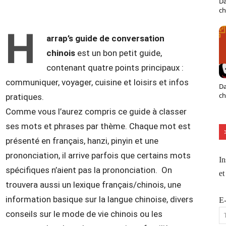
Da
X
Pinterest
ReddIt
Naver
ch
H
arrap’s guide de conversation
chinois
est un bon petit guide,
contenant quatre points principaux :
communiquer, voyager, cuisine et loisirs et infos
Da
ch
pratiques.
Comme vous l’aurez compris ce guide à classer
ses mots et phrases par thème. Chaque mot est
présenté en français, hanzi, pinyin et une
prononciation, il arrive parfois que certains mots
In
spécifiques n’aient pas la prononciation. On
et
trouvera aussi un lexique français/chinois, une
information basique sur la langue chinoise, divers
E-
conseils sur le mode de vie chinois ou les