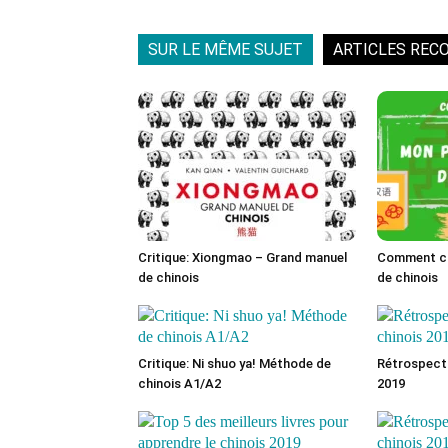
SUR LE MÊME SUJET
ARTICLES REC
Critique: Xiongmao – Grand manuel
Comment cho
de chinois
de chinois
Critique: Ni shuo ya! Méthode de
Rétrospecti
chinois A1/A2
2019