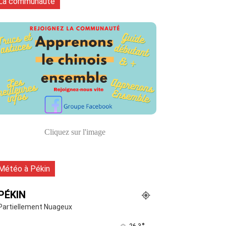
La communauté
Cliquez sur l'image
Météo à Pékin
PÉKIN
Partiellement Nuageux
26.3