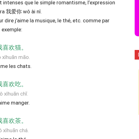
t intenses que le simple romantisme, l’expression
dra 我爱你 wǒ ài nǐ.
 dire j’aime la musique, le thé, etc. comme par
exemple:
我喜欢猫。
 xǐhuān māo.
ime les chats.
我喜欢吃。
ǒ xǐhuān chī.
aime manger.
我喜欢茶。
 xǐhuān chá.