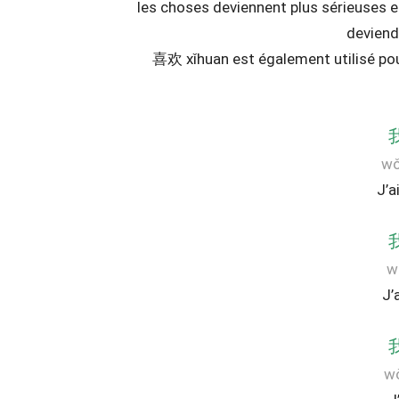
les choses deviennent plus sérieuses e
devien
喜欢 xǐhuan est également utilisé pour
wǒ
J’a
w
J’
wǒ