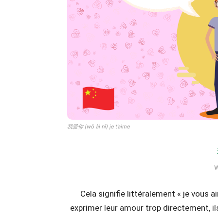
我爱你
(wǒ ài nǐ)
je t’aime
w
Cela signifie littéralement « je vous
exprimer leur amour trop directement, il