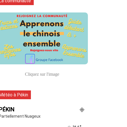
La communauté
Cliquez sur l'image
Météo à Pékin
PÉKIN
Partiellement Nuageux
36.6