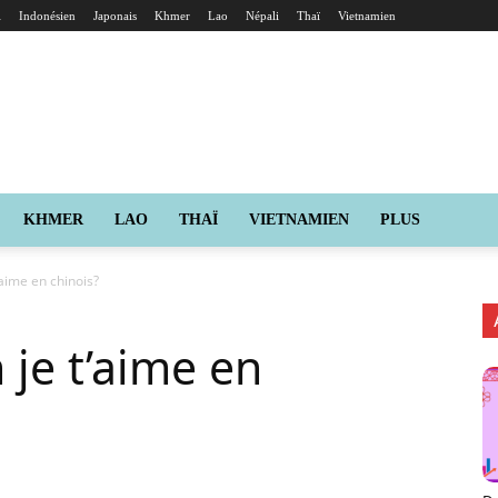
i
Indonésien
Japonais
Khmer
Lao
Népali
Thaï
Vietnamien
KHMER
LAO
THAÏ
VIETNAMIEN
PLUS
aime en chinois?
je t’aime en