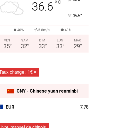
°
°
C
36.6
°
36.6
40%
5.8m/s
43%
VEN
SAM
DIM
LUN
MAR
35
°
32
°
33
°
33
°
29
°
Taux change : 1€ =
CNY - Chinese yuan renminbi
EUR
7,78
Livre, manuel de chinois