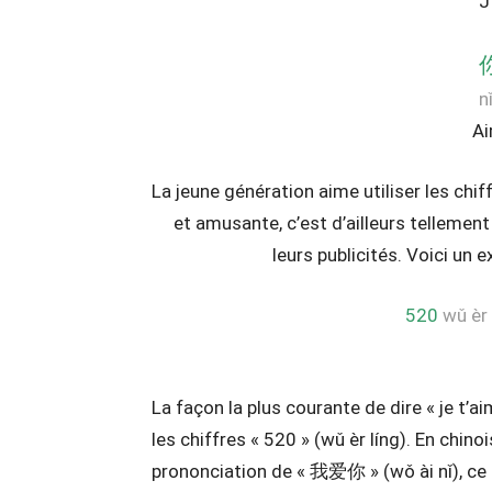
J
n
Ai
La jeune génération aime utiliser les ch
et amusante, c’est d’ailleurs tellemen
leurs publicités. Voici un e
520
wǔ èr 
La façon la plus courante de dire « je t’aim
les chiffres « 520 » (wǔ èr líng). En chinoi
prononciation de « 我爱你 » (wǒ ài nǐ), ce qu