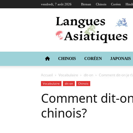
vendredi, 7 août 2026
Birman
Chinois
Coréen
Hind
Langues
Asiatiques
CHINOIS
CORÉEN
JAPONAIS
Accueil
Vocabulaire
dit-on
Comment dit-on je t’
Vocabulaire
dit-on
Chinois
Comment dit-on 
chinois?