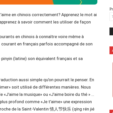
P
 t’aime en chinois correctement? Apprenez le mot ai
 apprenez à savoir comment les utiliser de façon
urants en chinois à connaître voire même à
ot courant en français parfois accompagné de son
inyin (latine) son équivalent français et sa
traduction aussi simple qu’on pourrait le penser. En
aimer» soit utilisé de différentes manières. Nous
le «J’aime la musique» ou «J’aime boire du thé » …
ns plus profond comme «Je t’aime» une expression
pproche de la Saint-Valentin 情人节快乐 (qíng rén jié