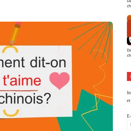
Da
X
Pinterest
ReddIt
Naver
ch
Da
ch
In
et
E-