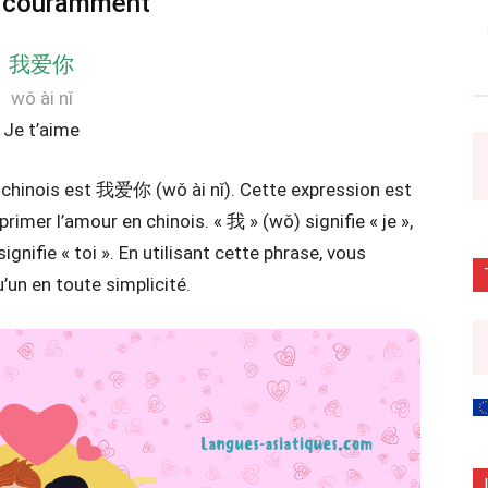
it couramment
我爱你
wǒ ài nǐ
Je t’aime
n chinois est 我爱你 (wǒ ài nǐ). Cette expression est
primer l’amour en chinois. « 我 » (wǒ) signifie « je »,
signifie « toi ». En utilisant cette phrase, vous
un en toute simplicité.