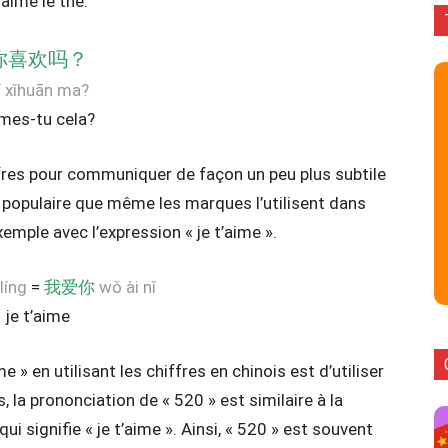
’aime le thé.
你喜欢吗？
ǐ xǐhuān ma?
mes-tu cela?
iffres pour communiquer de façon un peu plus subtile
t populaire que même les marques l’utilisent dans
xemple avec l’expression « je t’aime ».
líng
=
我爱你
wǒ ài nǐ
je t’aime
e » en utilisant les chiffres en chinois est d’utiliser
s, la prononciation de « 520 » est similaire à la
i signifie « je t’aime ». Ainsi, « 520 » est souvent