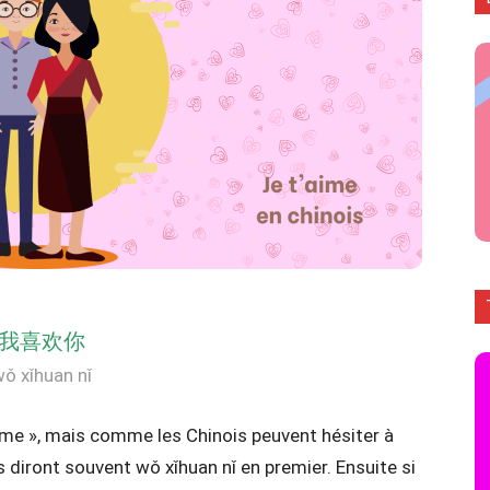
我喜欢你
ǒ xǐhuan nǐ
 aime », mais comme les Chinois peuvent hésiter à
s diront souvent wǒ xǐhuan nǐ en premier. Ensuite si