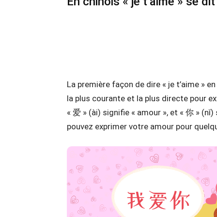
En chinois « je t’aime » se d
La première façon de dire « je t’aime » e
la plus courante et la plus directe pour ex
« 爱 » (ài) signifie « amour », et « 你 » (nǐ) 
pouvez exprimer votre amour pour quelqu’