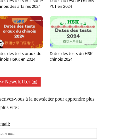
tes des tests BCT sur le
Dates du test de chinois
Tumblr
WhatsApp
Viber
LINE
inois des affaires 2024
YCT en 2024
tes des tests oraux du
Dates des tests du HSK
inois HSKK en 2024
chinois 2024
>> Newsletter ✉️
scrivez-vous à la newsletter pour apprendre plus
 plus vite :
mail: