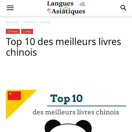
Accueil
Chinois
Livres
Chinois
Livres
Top 10 des meilleurs livres
chinois
Copy URL
Facebook
X
Pi