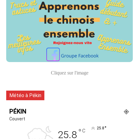
Cliquez sur l'image
Météo à Pékin
PÉKIN
Couvert
°
25.8
°
C
25.8