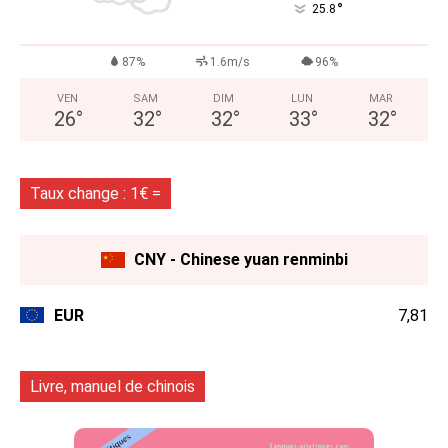
°
25.8
87%
1.6m/s
96%
VEN
SAM
DIM
LUN
MAR
26
°
32
°
32
°
33
°
32
°
Taux change : 1€ =
CNY - Chinese yuan renminbi
EUR
7,81
Livre, manuel de chinois