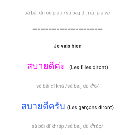
sà bāi dī rue plāo /sà baːj diː rɯ̌ː plàːw/
==========================
Je vais bien
สบายดีค่ะ
(Les filles diront)
sà bāi dī khâ /sà baːj diː kʰâ/
สบายดีครับ
(Les garçons diront)
sà bāi dī khráp /sà baːj diː kʰráp/