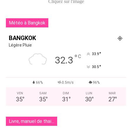
Cliquez sur l'image
Météo à Bangkok
BANGKOK
Légère Pluie
°
33.9
°
C
32.3
°
30.5
66%
0.5m/s
96%
VEN
SAM
DIM
LUN
MAR
35
°
35
°
31
°
30
°
27
°
Livre, manuel de thaï...