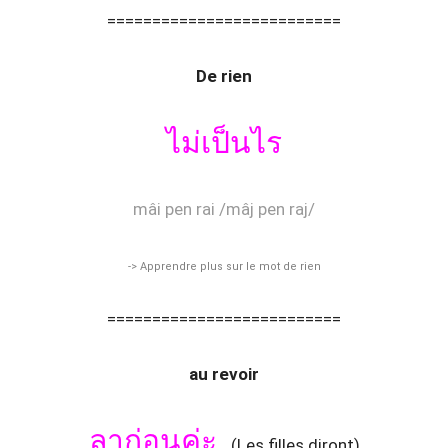
==========================
De rien
ไม่เป็นไร
mâi pen rai /mâj pen raj/
-> Apprendre plus sur le mot de rien
==========================
au
revoir
ลาก่อนค่ะ
(Les filles diront)