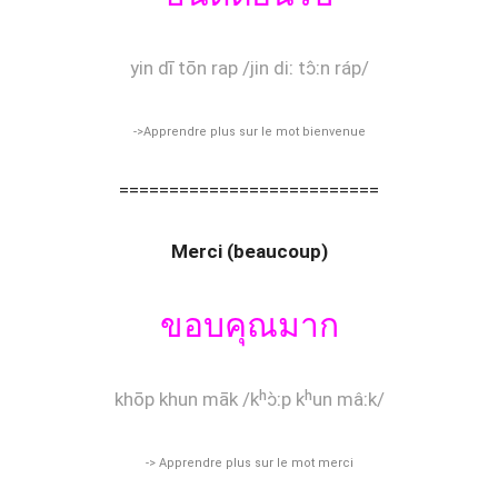
yin dī tōn rap /jin diː tɔ̂ːn ráp/
->Apprendre plus sur le mot bienvenue
==========================
Merci (beaucoup)
ขอบคุณมาก
khōp khun māk /kʰɔ̀ːp kʰun mâːk/
-> Apprendre plus sur le mot merci