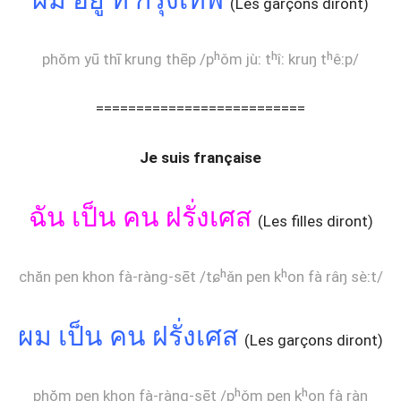
(Les garçons diront)
phŏm yū thī krung thēp /pʰǒm jùː tʰîː kruŋ tʰêːp/
==========================
Je suis française
ฉัน เป็น คน ฝรั่งเศส
(Les filles diront)
chăn pen khon fà-ràng-sēt /tɕʰǎn pen kʰon fà râŋ sèːt/
ผม เป็น คน ฝรั่งเศส
(Les garçons diront)
phŏm pen khon fà-ràng-sēt /pʰǒm pen kʰon fà ràŋ