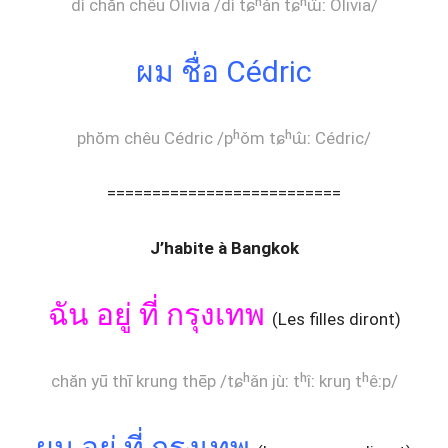
dì chăn chêu Olivia /dì tɕʰǎn tɕʰɯ̂ː Olivia/
ผม ชื่อ Cédric
phŏm chêu Cédric /pʰǒm tɕʰɯ̂ː Cédric/
==========================
J’habite à Bangkok
ฉัน อยู่ ที่ กรุงเทพ
(Les filles diront)
chăn yū thī krung thēp /tɕʰǎn jùː tʰîː kruŋ tʰêːp/
ผม อยู่ ที่ กรุงเทพ