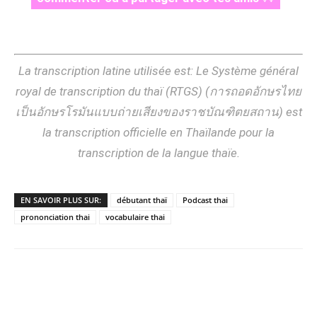
La transcription latine utilisée est: Le Système général
royal de transcription du thaï (RTGS) (การถอดอักษรไทย
เป็นอักษรโรมันแบบถ่ายเสียงของราชบัณฑิตยสถาน) est
la transcription officielle en Thaïlande pour la
transcription de la langue thaïe.
EN SAVOIR PLUS SUR:
débutant thaï
Podcast thai
prononciation thai
vocabulaire thai
Copy URL
Facebook
X
Pi