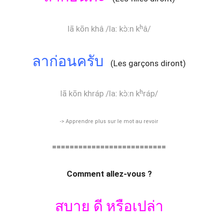
lā kōn khâ /laː kɔ̀ːn kʰâ/
ลาก่อนครับ
(Les garçons diront)
lā kōn khráp /laː kɔ̀ːn kʰráp/
-> Apprendre plus sur le mot au revoir
==========================
Comment allez-vous ?
สบาย ดี หรือเปล่า