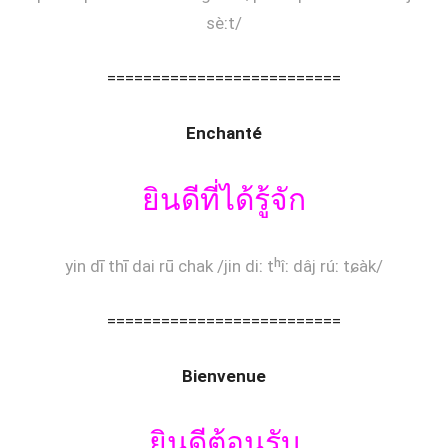
sèːt/
==========================
Enchanté
ยินดีที่ได้รู้จัก
yin dī thī dai rū chak /jin diː tʰîː dâj rúː tɕàk/
==========================
Bienvenue
ยินดีต้อนรับ