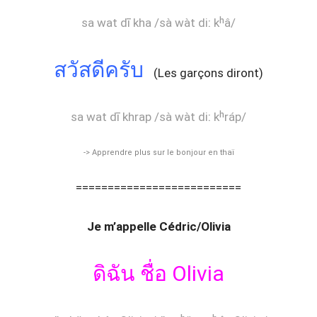
sa wat dī kha /sà wàt diː kʰâ/
สวัสดีครับ
(Les garçons diront)
sa wat dī khrap /sà wàt diː kʰráp/
-> Apprendre plus sur le bonjour en thaï
==========================
Je m’appelle Cédric/Olivia
ดิฉัน ชื่อ Olivia