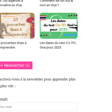
s 100 adjectifs à
Comment dit-on oui &
nnaître en thaï
non en thaï ?
 proverbes thaïs à
Les dates du test CU-TFL
omprendre
thaï pour 2025
>> Newsletter ✉️
scrivez-vous à la newsletter pour apprendre plus
 plus vite :
mail: