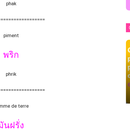
phak
==================
piment
พริก
phrik
==================
mme de terre
มันฝรั่ง