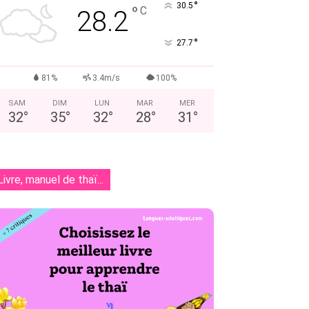
°
30.5
°
C
28.2
°
27.7
81%
3.4m/s
100%
SAM
DIM
LUN
MAR
MER
32
°
35
°
32
°
28
°
31
°
Livre, manuel de thaï...