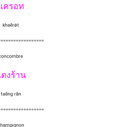
แครอท
khaērǿt
==================
concombre
ตงร้าน
taēng rān
==================
champignon