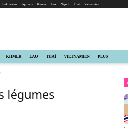
Indonésien
Japonais
Khmer
Lao
Népali
Thaï
Vietnamien
KHMER
LAO
THAÏ
VIETNAMIEN
PLUS
s
es légumes
X
Pinterest
ReddIt
Naver