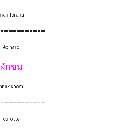
man farang
==================
épinard
ผักขม
phak khom
==================
carotte