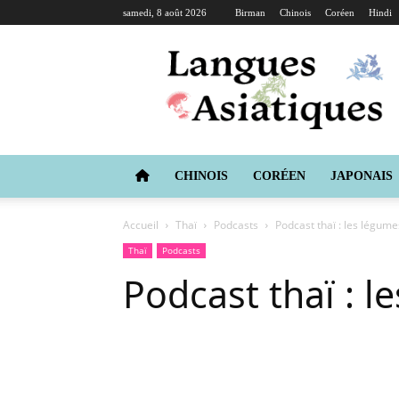
samedi, 8 août 2026
Birman
Chinois
Coréen
Hindi
Langues
Asiatiques
CHINOIS
CORÉEN
JAPONAIS
Accueil
Thaï
Podcasts
Podcast thaï : les légume
Thaï
Podcasts
Podcast thaï : l
Copy URL
Facebook