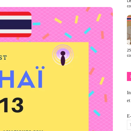
Le
co
25
c
In
et
E-