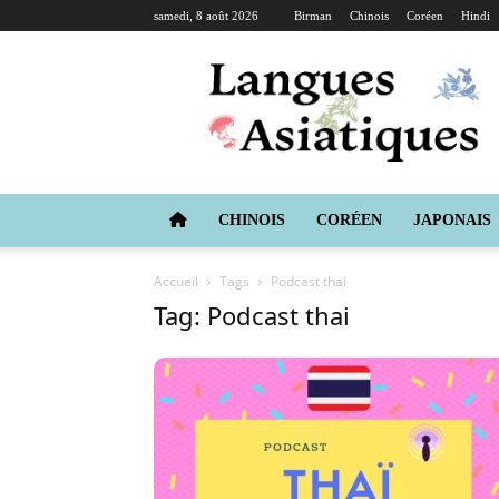
samedi, 8 août 2026
Birman
Chinois
Coréen
Hindi
Langues
Asiatiques
CHINOIS
CORÉEN
JAPONAIS
Accueil
Tags
Podcast thai
Tag: Podcast thai