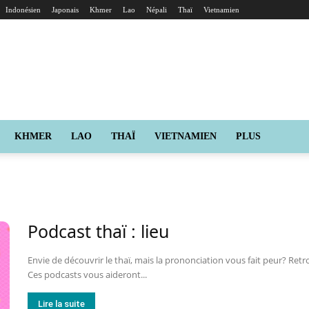
Indonésien
Japonais
Khmer
Lao
Népali
Thaï
Vietnamien
KHMER
LAO
THAÏ
VIETNAMIEN
PLUS
Podcast thaï : lieu
Envie de découvrir le thaï, mais la prononciation vous fait peur? Retr
Ces podcasts vous aideront...
Lire la suite