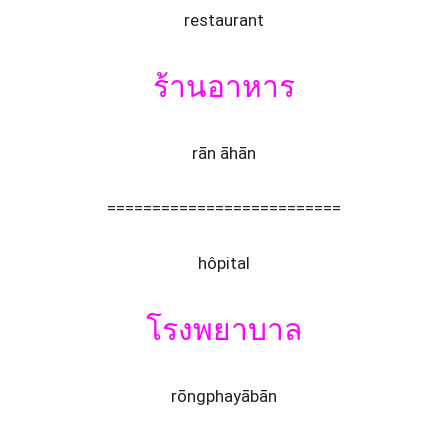
restaurant
ร้านอาหาร
rān āhān
==========================
hôpital
โรงพยาบาล
rōngphayābān