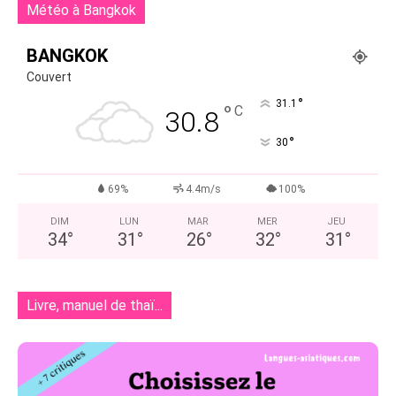
Météo à Bangkok
BANGKOK
Couvert
°
31.1
°
C
30.8
°
30
69%
4.4m/s
100%
DIM
LUN
MAR
MER
JEU
34
°
31
°
26
°
32
°
31
°
Livre, manuel de thaï...