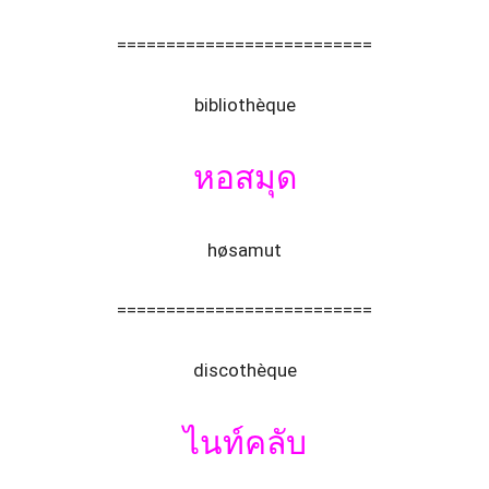
==========================
bibliothèque
หอสมุด
høsamut
==========================
discothèque
ไนท์คลับ