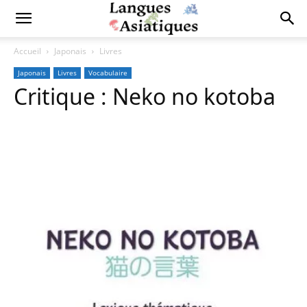
Accueil
Japonais
Livres
Japonais
Livres
Vocabulaire
Critique : Neko no kotoba
Copy URL
Facebook
X
Pi