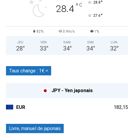
°
28.8
°
C
28.4
°
27.6
82%
0.9m/s
1%
JEU
VEN
SAM
DIM
LUN
28
°
33
°
34
°
34
°
32
°
Taux change : 1€ =
JPY - Yen japonais
EUR
182,15
Livre, manuel de japonais