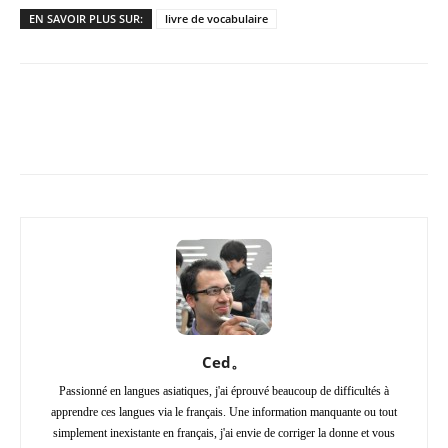
EN SAVOIR PLUS SUR:
livre de vocabulaire
Copy URL
Facebook
X
Pi
Ced。
Passionné en langues asiatiques, j'ai éprouvé beaucoup de difficultés à
apprendre ces langues via le français. Une information manquante ou tout
simplement inexistante en français, j'ai envie de corriger la donne et vous