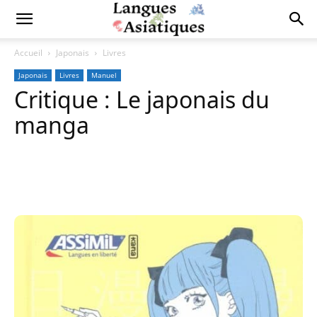
Accueil
Japonais
Livres
Japonais
Livres
Manuel
Critique : Le japonais du
manga
Copy URL
Facebook
X
Pi