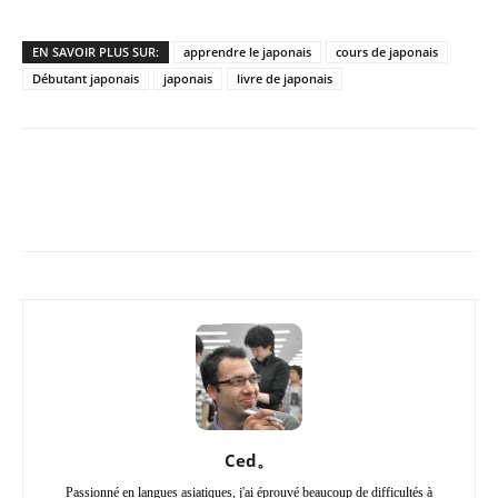
EN SAVOIR PLUS SUR:
apprendre le japonais
cours de japonais
Débutant japonais
japonais
livre de japonais
Copy URL
Facebook
X
Pi
Ced。
Passionné en langues asiatiques, j'ai éprouvé beaucoup de difficultés à