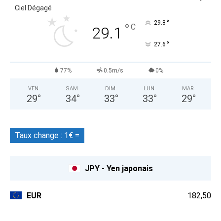
Ciel Dégagé
°
29.8
°
C
29.1
°
27.6
77%
0.5m/s
0%
VEN
SAM
DIM
LUN
MAR
29
°
34
°
33
°
33
°
29
°
Taux change : 1€ =
JPY - Yen japonais
EUR
182,50