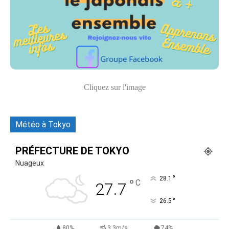
Cliquez sur l'image
Météo à Tokyo
PRÉFECTURE DE TOKYO
Nuageux
°
28.1
°
C
27.7
°
26.5
80%
3.3m/s
74%