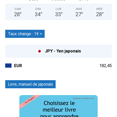
SAM
DIM
LUN
MAR
MER
28
°
34
°
33
°
27
°
28
°
Taux change : 1€ =
JPY - Yen japonais
EUR
182,45
Livre, manuel de japonais