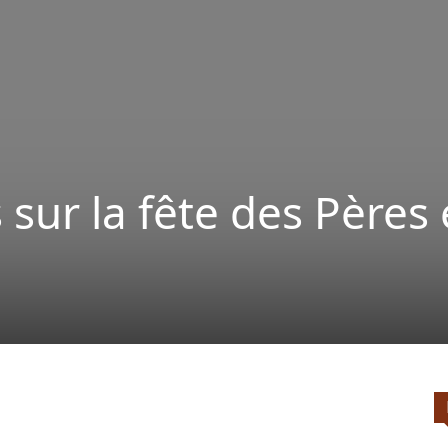
sur la fête des Pères
X
Pinterest
ReddIt
Naver