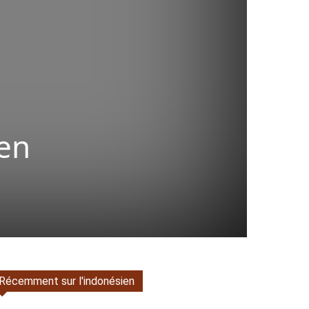
 en
Récemment sur l'indonésien
Tumblr
WhatsApp
Viber
LINE