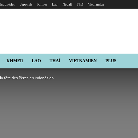
Indonésien
Japonais
Khmer
Lao
Népali
Thaï
Vietnamien
KHMER
LAO
THAÏ
VIETNAMIEN
PLUS
la fête des Pères en indonésien