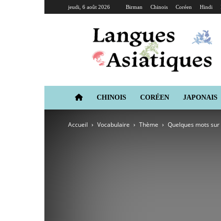
jeudi, 6 août 2026
Birman
Chinois
Coréen
Hindi
Langues
Asiatiques
CHINOIS
CORÉEN
JAPONAIS
Accueil
Vocabulaire
Thème
Quelques mots sur 