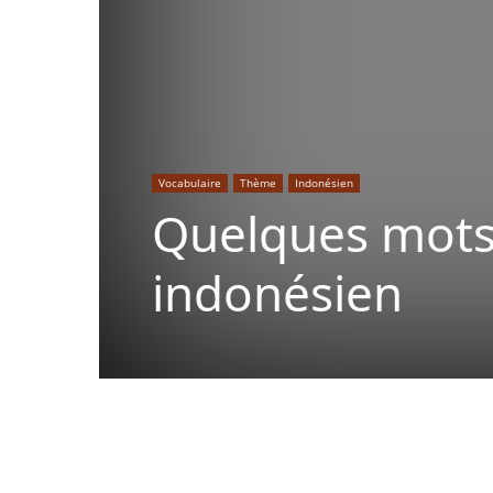
Vocabulaire
Thème
Indonésien
Quelques mots 
indonésien
Copy URL
Facebook