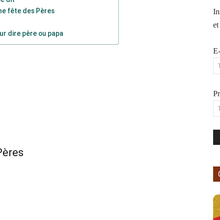
e fête des Pères
In
et
ur dire père ou papa
E-
P
Pères