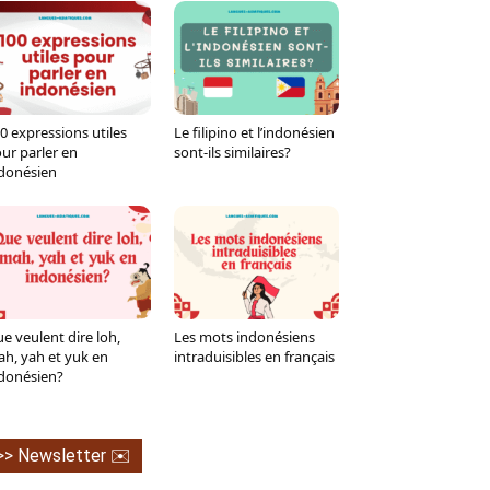
0 expressions utiles
Le filipino et l’indonésien
ur parler en
sont-ils similaires?
donésien
e veulent dire loh,
Les mots indonésiens
h, yah et yuk en
intraduisibles en français
donésien?
>> Newsletter ✉️