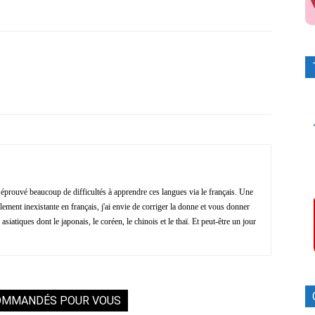
Facebook
X
Pinterest
ReddIt
i éprouvé beaucoup de difficultés à apprendre ces langues via le français. Une
ment inexistante en français, j'ai envie de corriger la donne et vous donner
asiatiques dont le japonais, le coréen, le chinois et le thaï. Et peut-être un jour
OMMANDÉS POUR VOUS