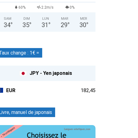
60%
2.2m/s
0%
SAM
DIM
LUN
MAR
MER
34
°
35
°
31
°
29
°
30
°
Taux change : 1€ =
JPY - Yen japonais
EUR
182,45
Livre, manuel de japonais