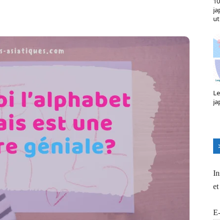
10
X
Pinterest
ReddIt
Naver
ja
ut
Le
ja
In
et
E-