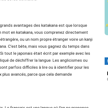
des grands avantages des katakana est que lorsque
 un mot en katakana, vous comprenez directement
étrangère, ou un nom propre étranger voire un kanji
kana. C’est bête, mais vous gagnez du temps dans
i tout le japonais était écrit par exemple avec les
liqué de déchiffrer la langue. Les anglicismes ou
t parfois difficiles à lire ou à identifier pour les
ux plus avancés, parce que cela demande
s. Le français est une langue où l’on ne prononce