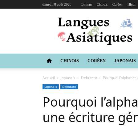
samedi, 8 août 2026
Birman
Chinois
Coréen
Hindi
Langues
Asiatiques
CHINOIS
CORÉEN
JAPONAIS
Accueil
Japonais
Debutant
Pourquoi l’alphabet 
Japonais
Debutant
Pourquoi l’alpha
une écriture gén