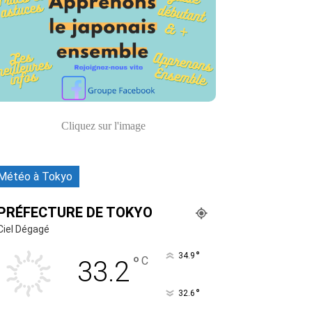
Cliquez sur l'image
Météo à Tokyo
PRÉFECTURE DE TOKYO
Ciel Dégagé
°
34.9
°
C
33.2
°
32.6