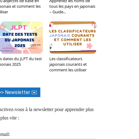
0 adjectifs de base en
Apprenez les noms de
Tumblr
WhatsApp
Viber
LINE
ponais et comment les
tous les pays en japonais
iliser
– Guide...
s dates du JLPT du test
Les classificateurs
ponais 2025
japonais courants et
comment les utiliser
>> Newsletter ✉️
scrivez-vous à la newsletter pour apprendre plus
 plus vite :
mail: