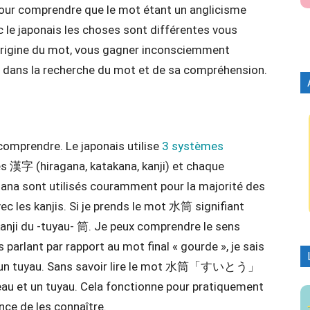
pour comprendre que le mot étant un anglicisme
c le japonais les choses sont différentes vous
rigine du mot, vous gagner inconsciemment
e dans la recherche du mot et de sa compréhension.
omprendre. Le japonais utilise
3 systèmes
漢字 (hiragana, katakana, kanji) et chaque
agana sont utilisés couramment pour la majorité des
c les kanjis. Si je prends le mot 水筒 signifiant
le kanji du -tuyau- 筒. Je peux comprendre le sens
arlant par rapport au mot final « gourde », je sais
ans un tuyau. Sans savoir lire le mot 水筒「すいとう」
 l’eau et un tuyau. Cela fonctionne pour pratiquement
ance de les connaître.