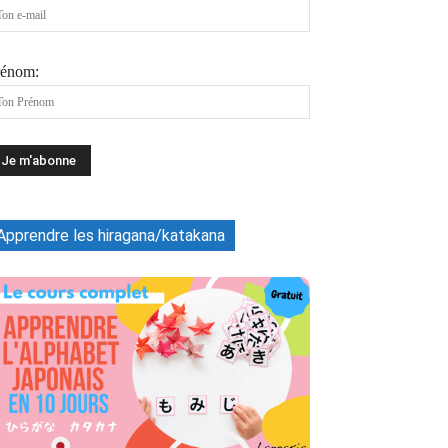
rénom:
Apprendre les hiragana/katakana