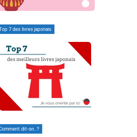
Top 7 des livres japonais
Naver
Tumblr
WhatsApp
Vib
Comment dit-on...?