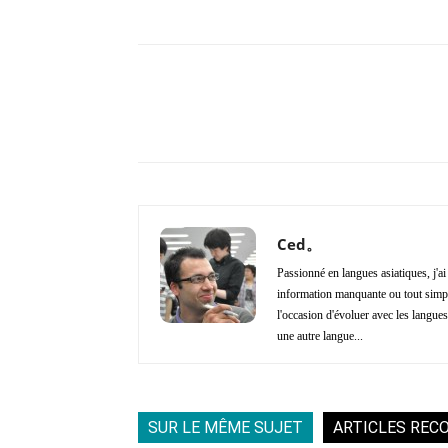
Copy URL
Partager
Ced。
Passionné en langues asiatiques, j'a
information manquante ou tout simple
l'occasion d'évoluer avec les langues 
une autre langue...
SUR LE MÊME SUJET
ARTICLES REC