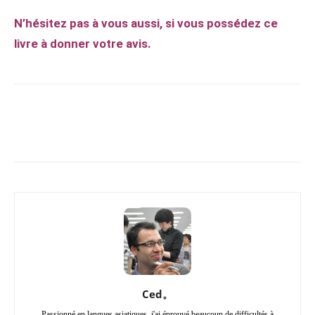
N’hésitez pas à vous aussi, si vous possédez ce
livre à donner votre avis.
Copy URL
Facebook
X
Pi
Ced。
Passionné en langues asiatiques, j'ai éprouvé beaucoup de difficultés à