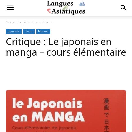
Accueil
Japonais
Livres
Japonais
Livres
Manuel
Critique : Le japonais en
manga – cours élémentaire
Copy URL
Facebook
X
Pi