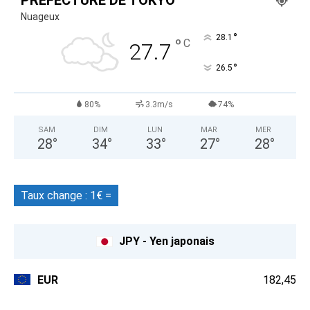
PRÉFECTURE DE TOKYO
Nuageux
°
28.1
°
C
27.7
°
26.5
80%
3.3m/s
74%
SAM
DIM
LUN
MAR
MER
28
°
34
°
33
°
27
°
28
°
Taux change : 1€ =
JPY - Yen japonais
EUR
182,45