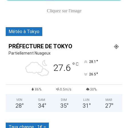
Cliquez sur l'image
Météo à Tokyo
PRÉFECTURE DE TOKYO
Partiellement Nuageux
°
28.1
°
C
27.6
°
26.5
86%
0.5m/s
30%
VEN
SAM
DIM
LUN
MAR
28
°
34
°
35
°
31
°
27
°
Taux change : 1€ =