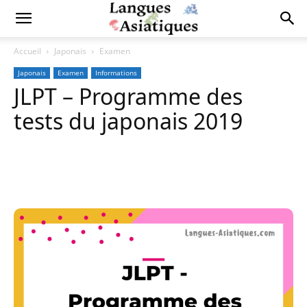
Accueil
Japonais
Examen
Japonais
Examen
Informations
JLPT – Programme des
tests du japonais 2019
Copy URL
Facebook
X
Pi