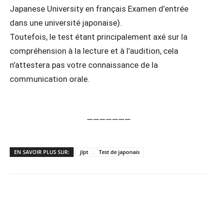
Japanese University en français Examen d’entrée
dans une université japonaise).
Toutefois, le test étant principalement axé sur la
compréhension à la lecture et à l’audition, cela
n’attestera pas votre connaissance de la
communication orale.
———————
EN SAVOIR PLUS SUR:
jlpt
Test de japonais
Copy URL
Facebook
X
Pi