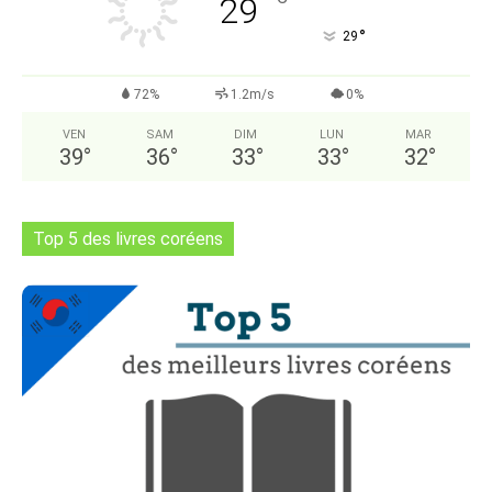
°
29
°
29
72%
1.2m/s
0%
VEN
SAM
DIM
LUN
MAR
39
°
36
°
33
°
33
°
32
°
Top 5 des livres coréens