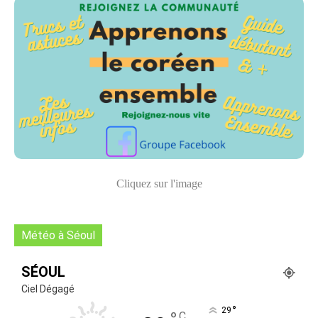
Cliquez sur l'image
Météo à Séoul
SÉOUL
Ciel Dégagé
°
29
C