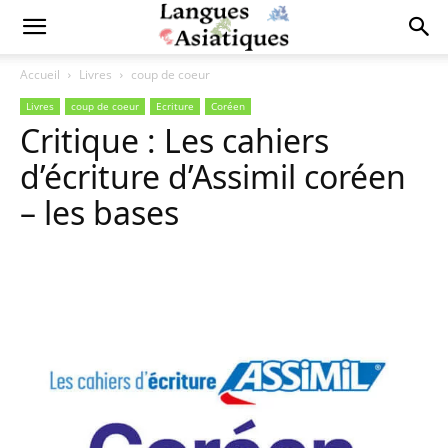
Accueil
Livres
coup de coeur
Livres
coup de coeur
Ecriture
Coréen
Critique : Les cahiers
d’écriture d’Assimil coréen
– les bases
Copy URL
Facebook
X
Pi