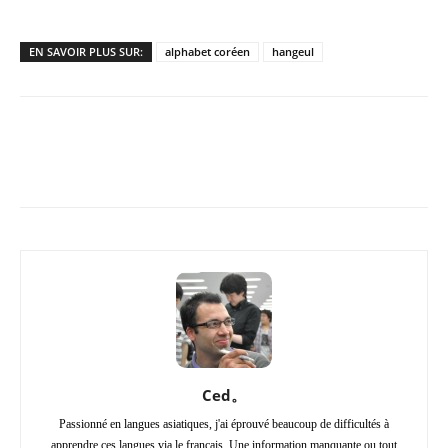
EN SAVOIR PLUS SUR:
alphabet coréen
hangeul
Copy URL
Facebook
X
Pi
Ced。
Passionné en langues asiatiques, j'ai éprouvé beaucoup de difficultés à
apprendre ces langues via le français. Une information manquante ou tout