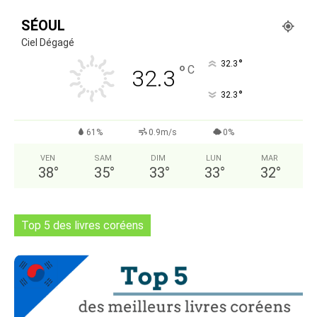
SÉOUL
Ciel Dégagé
°
32.3
°
C
32.3
°
32.3
61%
0.9m/s
0%
VEN
SAM
DIM
LUN
MAR
38
°
35
°
33
°
33
°
32
°
Top 5 des livres coréens