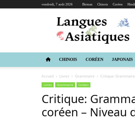
vendredi, 7 août 2026
Birman
Chinois
Coréen
Hind
Langues
Asiatiques
CHINOIS
CORÉEN
JAPONAIS
Accueil
Livres
Grammaire
Critique: Grammaire
Livres
Grammaire
Coréen
Critique: Gramma
coréen – Niveau 