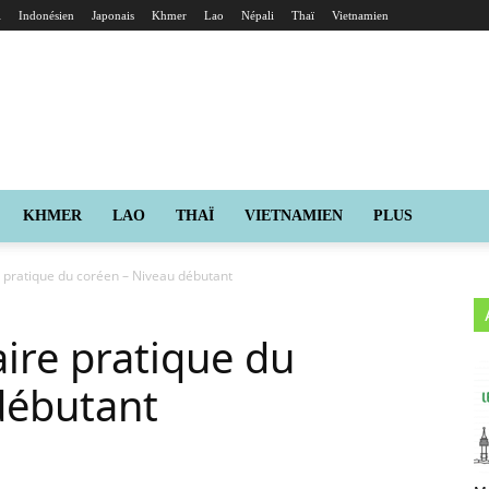
i
Indonésien
Japonais
Khmer
Lao
Népali
Thaï
Vietnamien
KHMER
LAO
THAÏ
VIETNAMIEN
PLUS
 pratique du coréen – Niveau débutant
ire pratique du
débutant