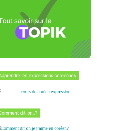
Naver
Tumblr
WhatsApp
Vib
Apprendre les expressions coréennes
Comment dit-on...?