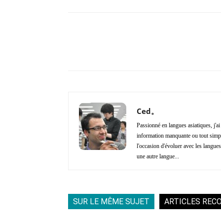
Copy URL
Partager
Ced。
Passionné en langues asiatiques, j'a
information manquante ou tout simple
l'occasion d'évoluer avec les langues 
une autre langue...
SUR LE MÊME SUJET
ARTICLES REC