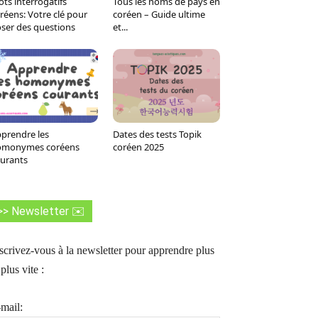
ts interrogatifs
Tous les noms de pays en
Tumblr
WhatsApp
Viber
LINE
réens: Votre clé pour
coréen – Guide ultime
ser des questions
et...
prendre les
Dates des tests Topik
omonymes coréens
coréen 2025
urants
>> Newsletter ✉️
scrivez-vous à la newsletter pour apprendre plus
 plus vite :
mail: