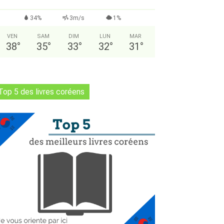
34%
3m/s
1%
VEN
SAM
DIM
LUN
MAR
38
°
35
°
33
°
32
°
31
°
Top 5 des livres coréens