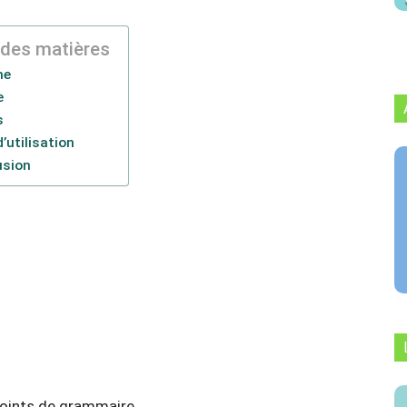
 des matières
me
e
s
d’utilisation
usion
oints de grammaire