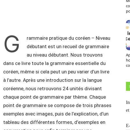
Mo
X
Pinterest
ReddIt
Naver
co
po
G
rammaire pratique du coréen – Niveau
débutant est un recueil de grammaire
au niveau débutant. Nous trouvons
Ap
h
dans ce livre toute la grammaire essentielle du
co
coréen, même si cela peut un peu varier d’un livre
à l’autre. Après une introduction sur la langue
coréenne, nous retrouvons 24 unités divisant
chaque point de grammaire par thème. Chaque
In
point de grammaire se compose de trois phrases
et
exemples avec images, puis de l’explication, d’un
tableau des différentes formes, d’exemples en
E-