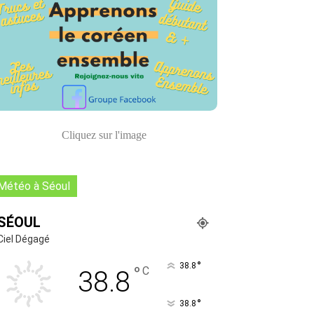
Cliquez sur l'image
Météo à Séoul
SÉOUL
Ciel Dégagé
°
38.8
°
C
38.8
°
38.8