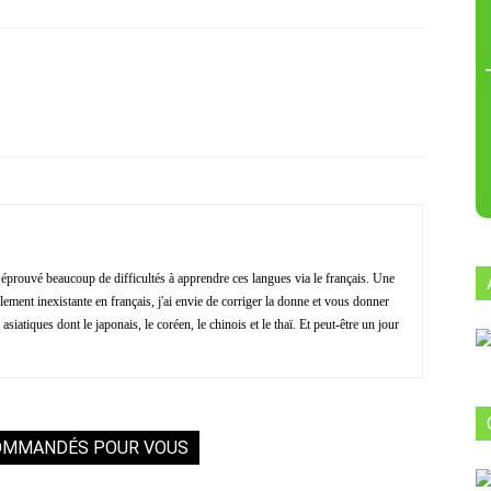
Facebook
X
Pinterest
ReddIt
i éprouvé beaucoup de difficultés à apprendre ces langues via le français. Une
ment inexistante en français, j'ai envie de corriger la donne et vous donner
asiatiques dont le japonais, le coréen, le chinois et le thaï. Et peut-être un jour
OMMANDÉS POUR VOUS