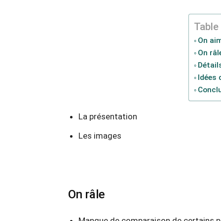
Table
On ai
On râl
Détail
Idées 
Concl
La présentation
Les images
On râle
Manque de comparaison de certains p